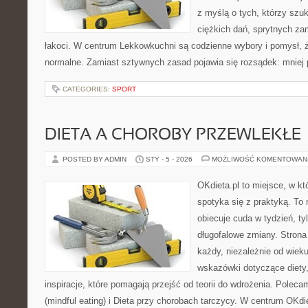
z myślą o tych, którzy szuk
ciężkich dań, sprytnych za
łakoci. W centrum Lekkowkuchni są codzienne wybory i pomysł, 
normalne. Zamiast sztywnych zasad pojawia się rozsądek: mniej 
CATEGORIES:
SPORT
DIETA A CHOROBY PRZEWLEKŁE
POSTED BY ADMIN
STY - 5 - 2026
MOŻLIWOŚĆ KOMENTOWAN
OKdieta.pl to miejsce, w 
spotyka się z praktyką. To n
obiecuje cuda w tydzień, ty
długofalowe zmiany. Strona
każdy, niezależnie od wiek
wskazówki dotyczące diety,
inspiracje, które pomagają przejść od teorii do wdrożenia. Polec
(mindful eating) i Dieta przy chorobach tarczycy. W centrum OKdi