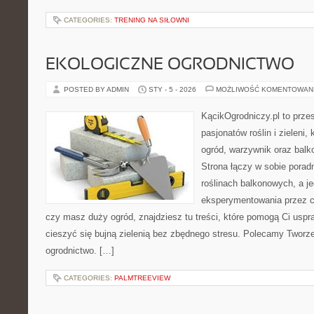
CATEGORIES:
TRENING NA SIŁOWNI
EKOLOGICZNE OGRODNICTWO
POSTED BY ADMIN
STY - 5 - 2026
MOŻLIWOŚĆ KOMENTOWAN
KącikOgrodniczy.pl to prze
pasjonatów roślin i zieleni,
ogród, warzywnik oraz balk
Strona łączy w sobie porad
roślinach balkonowych, a je
eksperymentowania przez ca
czy masz duży ogród, znajdziesz tu treści, które pomogą Ci uspra
cieszyć się bujną zielenią bez zbędnego stresu. Polecamy Tworz
ogrodnictwo. […]
CATEGORIES:
PALMTREEVIEW