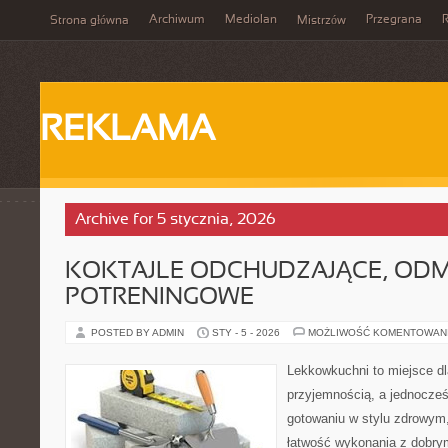
Archiwum
Mediolan
Przegrana
Strona główna
Mistrzów
REKLAMA
Archive for 5 stycznia, 2026
KOKTAJLE ODCHUDZAJĄCE, ODM
POTRENINGOWE
POSTED BY ADMIN
STY - 5 - 2026
MOŻLIWOŚĆ KOMENTOWAN
Lekkowkuchni to miejsce dl
przyjemnością, a jednocześn
gotowaniu w stylu zdrowym,
łatwość wykonania z dobry