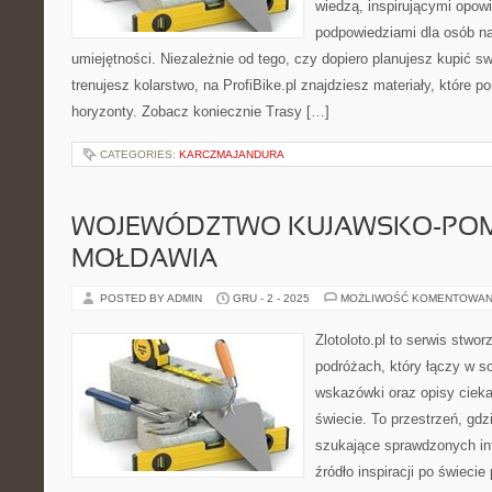
wiedzą, inspirującymi opowi
podpowiedziami dla osób n
umiejętności. Niezależnie od tego, czy dopiero planujesz kupić sw
trenujesz kolarstwo, na ProfiBike.pl znajdziesz materiały, które 
horyzonty. Zobacz koniecznie Trasy […]
CATEGORIES:
KARCZMAJANDURA
WOJEWÓDZTWO KUJAWSKO-POMO
MOŁDAWIA
POSTED BY ADMIN
GRU - 2 - 2025
MOŻLIWOŚĆ KOMENTOWAN
Zlotoloto.pl to serwis stwo
podróżach, który łączy w so
wskazówki oraz opisy ciek
świecie. To przestrzeń, gd
szukające sprawdzonych inf
źródło inspiracji po świeci