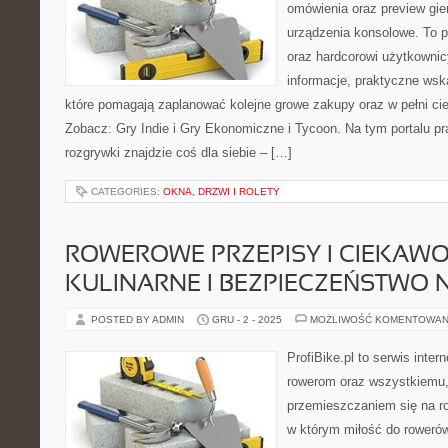
omówienia oraz preview gie
urządzenia konsolowe. To p
oraz hardcorowi użytkowni
informacje, praktyczne wsk
które pomagają zaplanować kolejne growe zakupy oraz w pełni ci
Zobacz: Gry Indie i Gry Ekonomiczne i Tycoon. Na tym portalu pr
rozgrywki znajdzie coś dla siebie – […]
CATEGORIES:
OKNA, DRZWI I ROLETY
ROWEROWE PRZEPISY I CIEKAWO
KULINARNE I BEZPIECZEŃSTWO
POSTED BY ADMIN
GRU - 2 - 2025
MOŻLIWOŚĆ KOMENTOWAN
ProfiBike.pl to serwis inte
rowerom oraz wszystkiemu,
przemieszczaniem się na ro
w którym miłość do rowerów