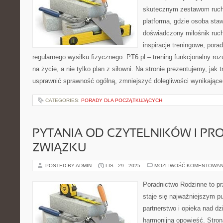
skutecznym zestawom ruch
platforma, gdzie osoba staw
doświadczony miłośnik ruc
inspiracje treningowe, pora
regularnego wysiłku fizycznego. PT6.pl – trening funkcjonalny roz
na życie, a nie tylko plan z siłowni. Na stronie prezentujemy, jak
usprawnić sprawność ogólną, zmniejszyć dolegliwości wynikające
CATEGORIES:
PORADY DLA POCZĄTKUJĄCYCH
PYTANIA OD CZYTELNIKÓW I PR
ZWIĄZKU
POSTED BY ADMIN
LIS - 29 - 2025
MOŻLIWOŚĆ KOMENTOWAN
Poradnictwo Rodzinne to pr
staje się najważniejszym p
partnerstwo i opieka nad dz
harmonijną opowieść. Stron