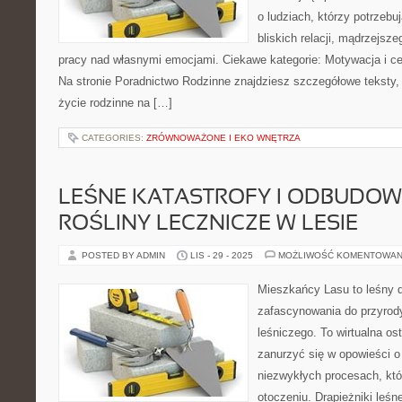
o ludziach, którzy potrzeb
bliskich relacji, mądrzejsz
pracy nad własnymi emocjami. Ciekawe kategorie: Motywacja i ce
Na stronie Poradnictwo Rodzinne znajdziesz szczegółowe teksty, k
życie rodzinne na […]
CATEGORIES:
ZRÓWNOWAŻONE I EKO WNĘTRZA
LEŚNE KATASTROFY I ODBUDOW
ROŚLINY LECZNICZE W LESIE
POSTED BY ADMIN
LIS - 29 - 2025
MOŻLIWOŚĆ KOMENTOWAN
Mieszkańcy Lasu to leśny d
zafascynowania do przyrody
leśniczego. To wirtualna os
zanurzyć się w opowieści o
niezwykłych procesach, kt
otoczeniu. Drapieżniki leśn