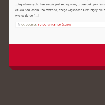
zdegradowanych. Ten serwis jest redagowany z perspektywy leśni
czuwa nad lasem i zauważa to, czego większość ludzi nigdy nie 
wycieczki do […]
CATEGORIES:
FOTOGRAFIA I FILM ŚLUBNY