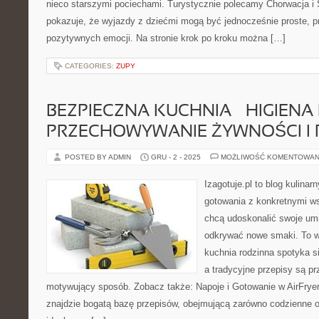
nieco starszymi pociechami. Turystycznie polecamy Chorwacja i S
pokazuje, że wyjazdy z dziećmi mogą być jednocześnie proste, p
pozytywnych emocji. Na stronie krok po kroku można […]
CATEGORIES:
ZUPY
BEZPIECZNA KUCHNIA – HIGIENA 
PRZECHOWYWANIE ŻYWNOŚCI I
POSTED BY ADMIN
GRU - 2 - 2025
MOŻLIWOŚĆ KOMENTOWAN
Izagotuje.pl to blog kulinar
gotowania z konkretnymi w
chcą udoskonalić swoje umie
odkrywać nowe smaki. To wi
kuchnia rodzinna spotyka si
a tradycyjne przepisy są p
motywujący sposób. Zobacz także: Napoje i Gotowanie w AirFryerz
znajdzie bogatą bazę przepisów, obejmującą zarówno codzienne ob