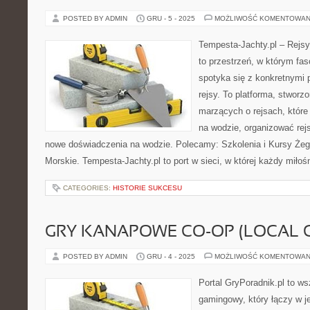
POSTED BY ADMIN
GRU - 5 - 2025
MOŻLIWOŚĆ KOMENTOWAN
Tempesta-Jachty.pl – Rejsy
to przestrzeń, w którym fa
spotyka się z konkretnymi 
rejsy. To platforma, stworz
marzących o rejsach, któr
na wodzie, organizować rej
nowe doświadczenia na wodzie. Polecamy: Szkolenia i Kursy Żeglar
Morskie. Tempesta-Jachty.pl to port w sieci, w której każdy miłośn
CATEGORIES:
HISTORIE SUKCESU
GRY KANAPOWE CO-OP (LOCAL 
POSTED BY ADMIN
GRU - 4 - 2025
MOŻLIWOŚĆ KOMENTOWAN
Portal GryPoradnik.pl to w
gamingowy, który łączy w j