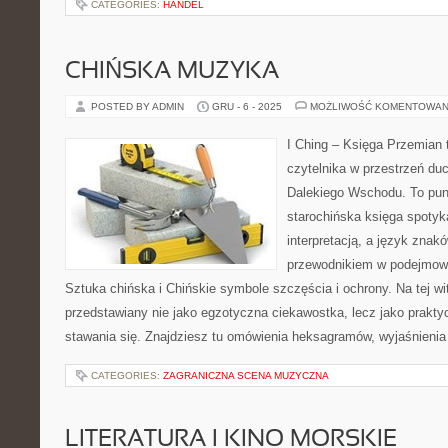
CATEGORIES:
HANDEL
CHIŃSKA MUZYKA
POSTED BY ADMIN
GRU - 6 - 2025
MOŻLIWOŚĆ KOMENTOWAN
I Ching – Księga Przemian 
czytelnika w przestrzeń du
Dalekiego Wschodu. To punk
starochińska księga spoty
interpretacją, a język znak
przewodnikiem w podejmowa
Sztuka chińska i Chińskie symbole szczęścia i ochrony. Na tej wit
przedstawiany nie jako egzotyczna ciekawostka, lecz jako prakt
stawania się. Znajdziesz tu omówienia heksagramów, wyjaśnienia
CATEGORIES:
ZAGRANICZNA SCENA MUZYCZNA
LITERATURA I KINO MORSKIE