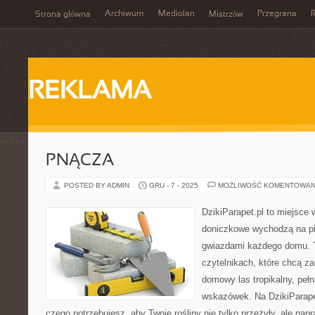
Archiwum
Mediolan
Przegrana
Strona główna
Mistrzów
REKLAMA
PNĄCZA
POSTED BY ADMIN
GRU - 7 - 2025
MOŻLIWOŚĆ KOMENTOWAN
DzikiParapet.pl to miejsce w
doniczkowe wychodzą na pie
gwiazdami każdego domu. T
czytelnikach, które chcą z
domowy las tropikalny, pełn
wskazówek. Na DzikiParape
czego potrzebujesz, aby Twoje rośliny nie tylko przeżyły, ale napr