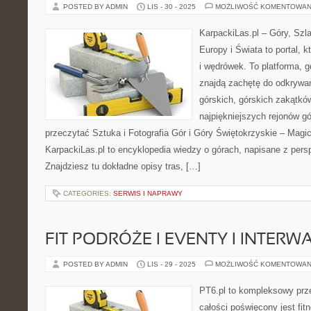
POSTED BY ADMIN
LIS - 30 - 2025
MOŻLIWOŚĆ KOMENTOWAN
KarpackiLas.pl – Góry, Szl
Europy i Świata to portal, k
i wędrówek. To platforma, g
znajdą zachętę do odkrywa
górskich, górskich zakątkó
najpiękniejszych rejonów gó
przeczytać Sztuka i Fotografia Gór i Góry Świętokrzyskie – Magi
KarpackiLas.pl to encyklopedia wiedzy o górach, napisane z pers
Znajdziesz tu dokładne opisy tras, […]
CATEGORIES:
SERWIS I NAPRAWY
FIT PODRÓŻE I EVENTY I INTERWAŁ
POSTED BY ADMIN
LIS - 29 - 2025
MOŻLIWOŚĆ KOMENTOWAN
PT6.pl to kompleksowy prze
całości poświęcony jest fi