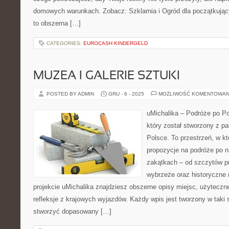
domowych warunkach. Zobacz: Szklarnia i Ogród dla początkujący
to obszerna […]
CATEGORIES:
EUROCASH KINDERGELD
MUZEA I GALERIE SZTUKI
POSTED BY ADMIN
GRU - 6 - 2025
MOŻLIWOŚĆ KOMENTOWAN
uMichalika – Podróże po Po
który został stworzony z pa
Polsce. To przestrzeń, w k
propozycje na podróże po n
zakątkach – od szczytów p
wybrzeże oraz historyczne 
projekcie uMichalika znajdziesz obszerne opisy miejsc, użytecz
refleksje z krajowych wyjazdów. Każdy wpis jest tworzony w taki
stworzyć dopasowany […]