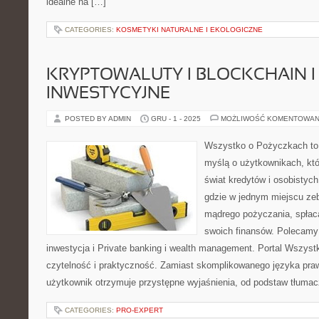
idealne na […]
CATEGORIES:
KOSMETYKI NATURALNE I EKOLOGICZNE
KRYPTOWALUTY I BLOCKCHAIN 
INWESTYCYJNE
POSTED BY ADMIN
GRU - 1 - 2025
MOŻLIWOŚĆ KOMENTOWAN
Wszystko o Pożyczkach to p
myślą o użytkownikach, któ
świat kredytów i osobistych
gdzie w jednym miejscu ze
mądrego pożyczania, spłac
swoich finansów. Polecamy
inwestycja i Private banking i wealth management. Portal Wszys
czytelność i praktyczność. Zamiast skomplikowanego języka pr
użytkownik otrzymuje przystępne wyjaśnienia, od podstaw tłuma
CATEGORIES:
PRO-EXPERT