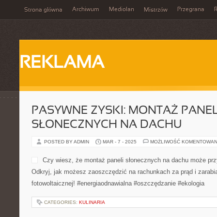
Archiwum
Mediolan
Przegrana
Strona główna
Mistrzów
REKLAMA
PASYWNE ZYSKI: MONTAŻ PANEL
SŁONECZNYCH NA DACHU
POSTED BY ADMIN
MAR - 7 - 2025
MOŻLIWOŚĆ KOMENTOWAN
Czy wiesz, że montaż paneli słonecznych na dachu może prz
Odkryj, jak możesz zaoszczędzić na rachunkach za prąd i zarabiać
fotowoltaicznej! #energiaodnawialna #oszczędzanie #ekologia
CATEGORIES:
KULINARIA