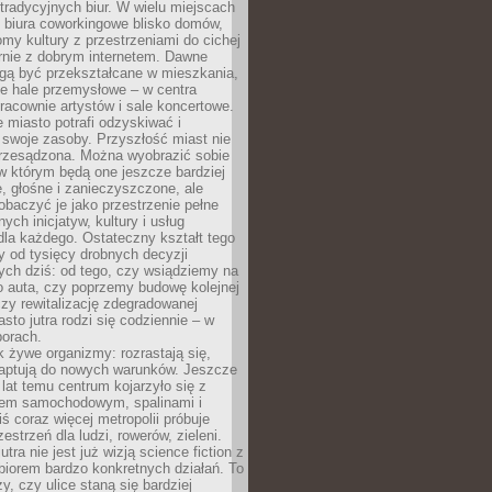
tradycyjnych biur. W wielu miejscach
ę biura coworkingowe blisko domów,
domy kultury z przestrzeniami do cichej
rnie z dobrym internetem. Dawne
gą być przekształcane w mieszkania,
e hale przemysłowe – w centra
racownie artystów i sale koncertowe.
 miasto potrafi odzyskiwać i
 swoje zasoby. Przyszłość miast nie
przesądzona. Można wyobrazić sobie
w którym będą one jeszcze bardziej
 głośne i zanieczyszczone, ale
baczyć je jako przestrzenie pełne
lnych inicjatyw, kultury i usług
la każdego. Ostateczny kształt tego
y od tysięcy drobnych decyzji
ch dziś: od tego, czy wsiądziemy na
o auta, czy poprzemy budowę kolejnej
zy rewitalizację zdegradowanej
asto jutra rodzi się codziennie – w
orach.
k żywe organizmy: rozrastają się,
daptują do nowych warunków. Jeszcze
t lat temu centrum kojarzyło się z
em samochodowym, spalinami i
ś coraz więcej metropolii próbuje
estrzeń dla ludzi, rowerów, zieleni.
utra nie jest już wizją science fiction z
zbiorem bardzo konkretnych działań. To
y, czy ulice staną się bardziej