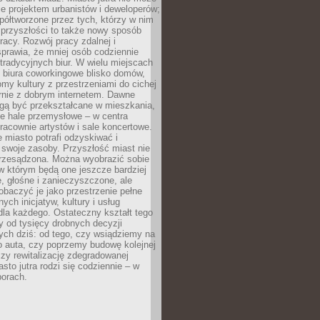
e projektem urbanistów i deweloperów;
ółtworzone przez tych, którzy w nim
 przyszłości to także nowy sposób
racy. Rozwój pracy zdalnej i
prawia, że mniej osób codziennie
tradycyjnych biur. W wielu miejscach
ę biura coworkingowe blisko domów,
domy kultury z przestrzeniami do cichej
rnie z dobrym internetem. Dawne
gą być przekształcane w mieszkania,
e hale przemysłowe – w centra
racownie artystów i sale koncertowe.
 miasto potrafi odzyskiwać i
 swoje zasoby. Przyszłość miast nie
przesądzona. Można wyobrazić sobie
w którym będą one jeszcze bardziej
 głośne i zanieczyszczone, ale
baczyć je jako przestrzenie pełne
lnych inicjatyw, kultury i usług
la każdego. Ostateczny kształt tego
y od tysięcy drobnych decyzji
ch dziś: od tego, czy wsiądziemy na
o auta, czy poprzemy budowę kolejnej
zy rewitalizację zdegradowanej
asto jutra rodzi się codziennie – w
orach.