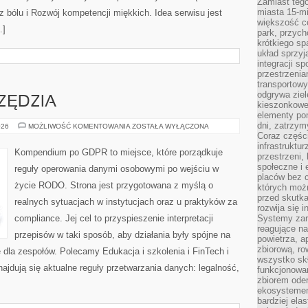
Zamiast tego
miasta 15-m
 bólu i Rozwój kompetencji miękkich. Idea serwisu jest
większość c
…]
park, przych
krótkiego sp
układ sprzyj
integracji sp
przestrzenia
transportowy
odgrywa ziel
ZĘDZIA
kieszonkowe,
elementy po
dni, zatrzy
SZABLONY
026
MOŻLIWOŚĆ KOMENTOWANIA
ZOSTAŁA WYŁĄCZONA
I
Coraz części
NARZĘDZIA
infrastruktur
Kompendium po GDPR to miejsce, które porządkuje
przestrzeni,
społeczne i
reguły operowania danymi osobowymi po wejściu w
placów bez c
życie RODO. Strona jest przygotowana z myślą o
których możn
przed skutk
realnych sytuacjach w instytucjach oraz u praktyków za
rozwija się i
compliance. Jej cel to przyspieszenie interpretacji
Systemy zar
reagujące na
przepisów w taki sposób, aby działania były spójne na
powietrza, a
zbiorową, ro
 dla zespołów. Polecamy Edukacja i szkolenia i FinTech i
wszystko skł
ajdują się aktualne reguły przetwarzania danych: legalność,
funkcjonowan
zbiorem oder
ekosystemem
bardziej ela