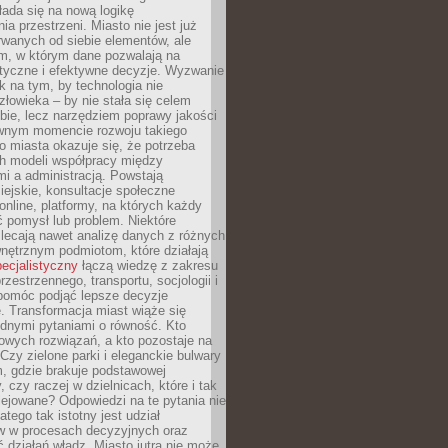
ada się na nową logikę
ia przestrzeni. Miasto nie jest już
wanych od siebie elementów, ale
, w którym dane pozwalają na
styczne i efektywne decyzje. Wyzwanie
k na tym, by technologia nie
człowieka – by nie stała się celem
ie, lecz narzędziem poprawy jakości
wnym momencie rozwoju takiego
go miasta okazuje się, że potrzeba
h modeli współpracy między
i a administracją. Powstają
miejskie, konsultacje społeczne
nline, platformy, na których każdy
 pomysł lub problem. Niektóre
lecają nawet analizę danych z różnych
nętrznym podmiotom, które działają
pecjalistyczny
łączą wiedzę z zakresu
rzestrzennego, transportu, socjologii i
 pomóc podjąć lepsze decyzje
. Transformacja miast wiąże się
udnymi pytaniami o równość. Kto
owych rozwiązań, a kto pozostaje na
Czy zielone parki i eleganckie bulwary
, gdzie brakuje podstawowej
y, czy raczej w dzielnicach, które i tak
lejowane? Odpowiedzi na te pytania nie
atego tak istotny jest udział
 w procesach decyzyjnych oraz
ć działań władz. Miasto jutra nie może