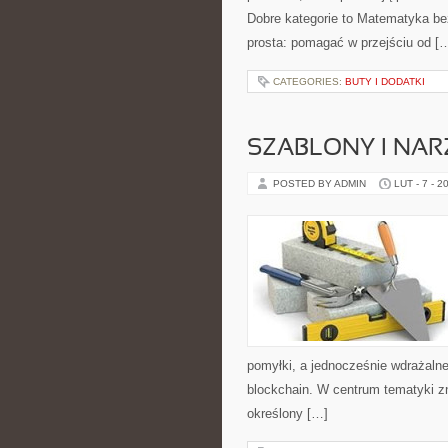
Dobre kategorie to Matematyka bez
prosta: pomagać w przejściu od [
CATEGORIES:
BUTY I DODATKI
SZABLONY I NAR
POSTED BY ADMIN
LUT - 7 - 2
pomyłki, a jednocześnie wdrażalne
blockchain. W centrum tematyki zn
określony […]