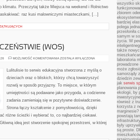
wszystko skł
o klimatu. Przeczytaj także Miejsca na weekend i Rolnictwo
funkcjonowan
zbiorem oder
 zaskakiwać: raz kusi malowniczymi miasteczkami, […]
ekosystemem
bardziej ela
polega jedna
CZĄTKUJĄCYCH
przesłoniła 
samym w sob
życia. W pe
inteligentne
CZEŃSTWIE (WOS)
także nowyc
mieszkańcam
WIEDZA
026
MOŻLIWOŚĆ KOMENTOWANIA
ZOSTAŁA WYŁĄCZONA
laboratoria 
O
prowadzone o
SPOŁECZEŃSTWIE
(WOS)
może zgłosić
Lulitulisie to serwis edukacyjna stworzona z myślą o
samorządy z
dzieciach oraz o bliskich, którzy chcą towarzyszyć
dziedzin zew
jak
serwis s
rozwój w sposób przyjazny. To miejsce, w którym
planowania p
ekologii, by
umiejętności są podawane jako przygoda, a codzienne
inwestycyjne
zadania zamieniają się w pozytywne doświadczenie.
również z tr
korzysta z n
Strona łączy kształcenie z pomysłowością, dzięki
marginesie? 
różne ścieżki i wybierać to, co najbardziej ciekawi.
powstają tam
infrastruktur
 Główną ideą jest stworzenie spokojnej przestrzeni, w której
były uprzywi
są proste. Dl
mieszkańców
przejrzystoś