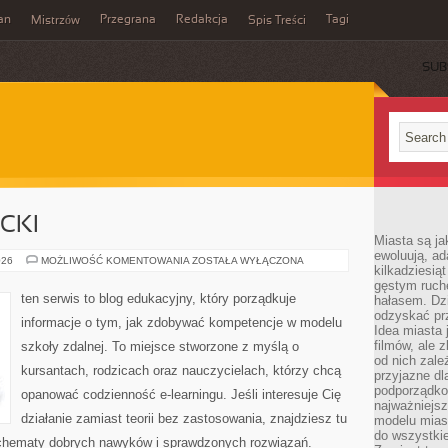
an
Przegrana
Redakcja
Tagi
Mistrzów
Spis Treści
SUB
CKI
Miasta są ja
ewoluują, a
SZKOLNE
026
MOŻLIWOŚĆ KOMENTOWANIA
ZOSTAŁA WYŁĄCZONA
kilkadziesią
LIFEHACKI
gęstym ruch
ten serwis to blog edukacyjny, który porządkuje
hałasem. Dzi
odzyskać prz
informacje o tym, jak zdobywać kompetencje w modelu
Idea miasta j
filmów, ale 
szkoły zdalnej. To miejsce stworzone z myślą o
od nich zależ
kursantach, rodzicach oraz nauczycielach, którzy chcą
przyjazne d
podporządko
opanować codzienność e-learningu. Jeśli interesuje Cię
najważniejsz
działanie zamiast teorii bez zastosowania, znajdziesz tu
modelu mias
do wszystki
 schematy dobrych nawyków i sprawdzonych rozwiązań.