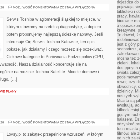
dojeżdża do 
pojawiają si
LAPTOPY
026
MOŻLIWOŚĆ KOMENTOWANIA
ZOSTAŁA WYŁĄCZONA
GAMINGOWE
biblioteki i 
pracy, kawia
Serwis Toshiba w aglomeracji śląskiej to miejsce, w
biurowce mo
a opuszczon
którym stawiamy na rzetelną diagnostykę, a dopiero
kreatywne, p
potem proponujemy najlepszą ścieżkę naprawy. Jeśli
To dowód, że
redefiniować
interesuje Cię Serwis Toshiba Katowice, ten opis
jest z góry 
scenariusz, 
pokaże, jak działamy i czego możesz się oczekiwać.
zakorkowane,
Ciekawe kategorie to Porównania Podzespołów (CPU,
można też zo
zieleni, loka
watność. Nasza działalność koncentruje się na
dostępnych d
gólnie na rodzinie Toshiba Satellite. Modele domowe i
świata zależ
podejmowany
długo, […]
rower, czy d
obwodnicy, c
dzielnicy. Mi
OWE PLANY
naszych wyb
Miasta są ja
ewoluują, a
kilkadziesią
gęstym ruch
hałasem. Dzi
EMPATIA
026
MOŻLIWOŚĆ KOMENTOWANIA
ZOSTAŁA WYŁĄCZONA
odzyskać prz
Idea miasta j
filmów, ale 
Lovsy.pl to zakątek przepełnione wzruszeń, w którym
od nich zależ