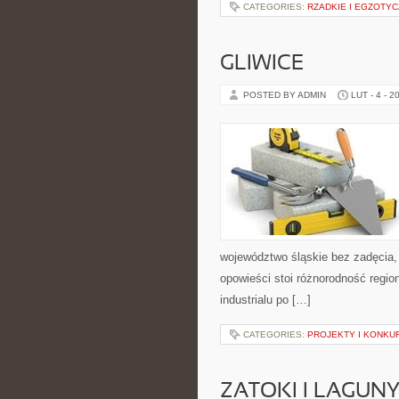
CATEGORIES:
RZADKIE I EGZOTY
GLIWICE
POSTED BY ADMIN
LUT - 4 - 2
województwo śląskie bez zadęcia, 
opowieści stoi różnorodność regio
industrialu po […]
CATEGORIES:
PROJEKTY I KONKU
ZATOKI I LAGUN