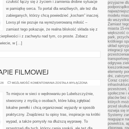
czułość łączy się z życiem i zamienia drobne sytuacje
przyjazne d
podporządko
w pamiątkę serca. To portal dla wrażliwych, ale też dla
najważniejsz
zabieganych, którzy chcą powiedzieć „kocham” inaczej.
modelu mias
do wszystki
Lovsy.pl nie pozuje na wyreżyserowaną miłość –
Zamiast tego
miasta 15-m
zamiast tego pokazuje, że realna bliskość składa się z
większość c
cierpliwości i z zachwytu nad tym, co proste. Zobacz
park, przych
krótkiego sp
świecie, w […]
układ sprzyj
integracji sp
przestrzenia
transportowy
odgrywa ziel
kieszonkowe,
elementy po
APIE FILMOWEJ
dni, zatrzy
Coraz części
LUBELSKIE
026
MOŻLIWOŚĆ KOMENTOWANIA
ZOSTAŁA WYŁĄCZONA
infrastruktur
NA
przestrzeni,
MAPIE
FILMOWEJ
społeczne i
To miejsce w sieci o wędrowaniu po Lubelszczyźnie,
placów bez c
stworzony z myślą o osobach, które lubią zgłębiać
których możn
przed skutk
lokalne perełki i chcą organizować wyjazdy w sposób
rozwija się i
praktyczny. Znajdziesz tu opisy tras, inspiracje na krótki
Systemy zar
reagujące na
wypad, a także pomysły na dłuższą wyprawę. To
powietrza, a
zbiorową, ro
przestrzeń dla tych, którzy cenią spokój, ale też dla