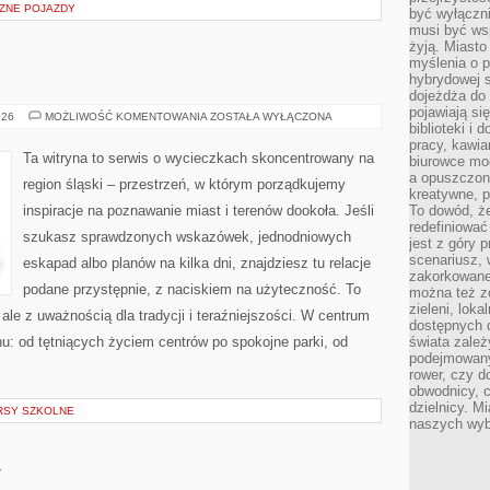
CZNE POJAZDY
być wyłączni
musi być wsp
żyją. Miasto
myślenia o p
hybrydowej s
dojeżdża do 
pojawiają si
GLIWICE
026
MOŻLIWOŚĆ KOMENTOWANIA
ZOSTAŁA WYŁĄCZONA
biblioteki i 
pracy, kawia
Ta witryna to serwis o wycieczkach skoncentrowany na
biurowce mo
a opuszczon
region śląski – przestrzeń, w którym porządkujemy
kreatywne, p
inspiracje na poznawanie miast i terenów dookoła. Jeśli
To dowód, że
redefiniować
szukasz sprawdzonych wskazówek, jednodniowych
jest z góry 
scenariusz, 
eskapad albo planów na kilka dni, znajdziesz tu relacje
zakorkowane,
podane przystępnie, z naciskiem na użyteczność. To
można też zo
zieleni, loka
ale z uważnością dla tradycji i teraźniejszości. W centrum
dostępnych d
nu: od tętniących życiem centrów po spokojne parki, od
świata zależ
podejmowany
rower, czy d
obwodnicy, c
dzielnicy. Mi
RSY SZKOLNE
naszych wyb
Y