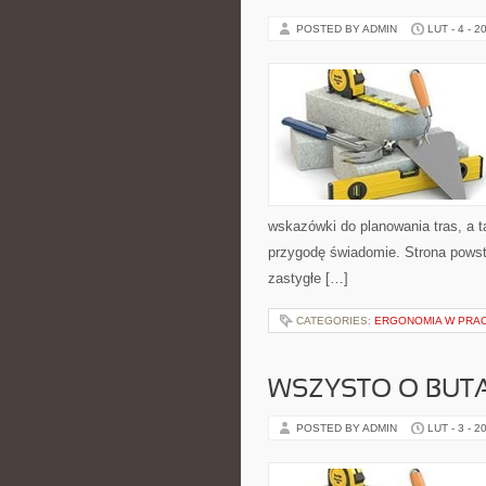
POSTED BY ADMIN
LUT - 4 - 2
wskazówki do planowania tras, a 
przygodę świadomie. Strona powst
zastygłe […]
CATEGORIES:
ERGONOMIA W PRAC
WSZYSTO O BUT
POSTED BY ADMIN
LUT - 3 - 2