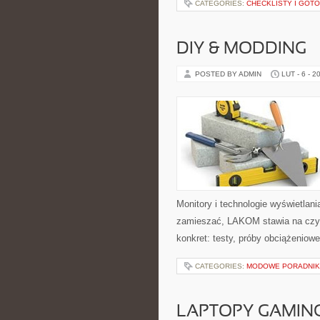
CATEGORIES:
CHECKLISTY I GOT
DIY & MODDING
POSTED BY ADMIN
LUT - 6 - 2
Monitory i technologie wyświetlani
zamieszać, LAKOM stawia na czyt
konkret: testy, próby obciążeniowe
CATEGORIES:
MODOWE PORADNIK
LAPTOPY GAMI