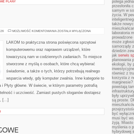
polega jedna
OWE PLANY
przesłoniła 
samym w sob
życia. W pe
inteligentne
także nowyc
mieszkańcam
DIY
026
MOŻLIWOŚĆ KOMENTOWANIA
ZOSTAŁA WYŁĄCZONA
laboratoria 
&
prowadzone o
MODDING
może zgłosić
LAKOM to praktyczna strona poświęcona sprzętowi
samorządy z
komputerowemu oraz naprawom urządzeń, które
dziedzin zew
jak
serwis s
towarzyszą nam w codziennych zadaniach. To miejsce
planowania p
stworzone z myślą o osobach, które chcą wybierać
ekologii, by
inwestycyjne
świadomie, a także o tych, którzy potrzebują realnego
również z tr
korzysta z n
wsparcia wtedy, gdy komputer zwalnia. Inne kategorie to
marginesie? 
a i Płyty główne. W świecie, w którym parametry potrafią
powstają tam
infrastruktur
elność i uczciwość. Zamiast pustych sloganów dostajesz
były uprzywi
, […]
są proste. Dl
mieszkańców
przejrzystoś
I
być wyłączni
musi być wsp
żyją. Miasto
myślenia o p
NGOWE
hybrydowej s