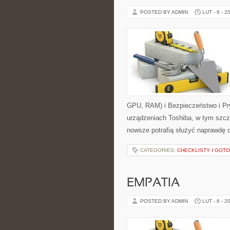
POSTED BY ADMIN
LUT - 6 - 2
GPU, RAM) i Bezpieczeństwo i Pry
urządzeniach Toshiba, w tym szcze
nowsze potrafią służyć naprawdę 
CATEGORIES:
CHECKLISTY I GOT
EMPATIA
POSTED BY ADMIN
LUT - 6 - 2