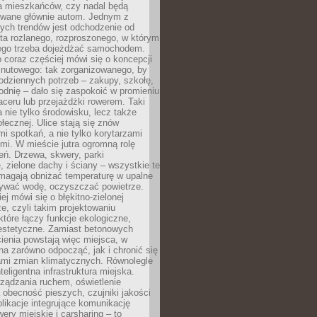
la mieszkańców, czy nadal będą
wane głównie autom. Jednym z
ych trendów jest odchodzenie od
ta rozlanego, rozproszonego, w którym
ego trzeba dojeżdżać samochodem.
 coraz częściej mówi się o koncepcji
inutowego: tak zorganizowanego, by
odziennych potrzeb – zakupy, szkołę,
odnię – dało się zaspokoić w promieniu
aceru lub przejażdżki rowerem. Taki
a nie tylko środowisku, lecz także
ołecznej. Ulice stają się znów
mi spotkań, a nie tylko korytarzami
mi. W mieście jutra ogromną rolę
eń. Drzewa, skwery, parki
 zielone dachy i ściany – wszystkie te
magają obniżać temperaturę w upalne
mywać wodę, oczyszczać powietrze.
ej mówi się o błękitno-zielonej
ze, czyli takim projektowaniu
 które łączy funkcje ekologiczne,
 estetyczne. Zamiast betonowych
ienia powstają więc miejsca, w
a zarówno odpocząć, jak i chronić się
ami zmian klimatycznych. Równolegle
nteligentna infrastruktura miejska.
ządzania ruchem, oświetlenie
 obecność pieszych, czujniki jakości
plikacje integrujące komunikację
wery miejskie i carsharing – to