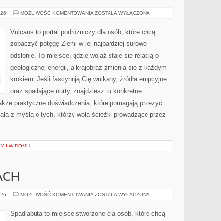
ZATOKI
026
MOŻLIWOŚĆ KOMENTOWANIA
ZOSTAŁA WYŁĄCZONA
I
LAGUNY
Vulcans to portal podróżniczy dla osób, które chcą
zobaczyć potęgę Ziemi w jej najbardziej surowej
odsłonie. To miejsce, gdzie wojaż staje się relacją o
geologicznej energii, a krajobraz zmienia się z każdym
krokiem. Jeśli fascynują Cię wulkany, źródła erupcyjne
oraz spadające nurty, znajdziesz tu konkretne
także praktyczne doświadczenia, które pomagają przeżyć
ała z myślą o tych, którzy wolą ścieżki prowadzące przez
Y I W DOMU
ACH
WSZYSTO
026
MOŻLIWOŚĆ KOMENTOWANIA
ZOSTAŁA WYŁĄCZONA
O
BUTACH
Spadlabuta to miejsce stworzone dla osób, które chcą