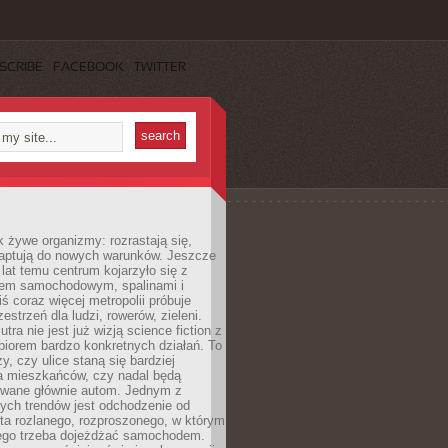
SCRIBE
FACEBOOK
TWITTER
k żywe organizmy: rozrastają się,
daptują do nowych warunków. Jeszcze
t lat temu centrum kojarzyło się z
em samochodowym, spalinami i
ś coraz więcej metropolii próbuje
estrzeń dla ludzi, rowerów, zieleni.
utra nie jest już wizją science fiction z
zbiorem bardzo konkretnych działań. To
y, czy ulice staną się bardziej
la mieszkańców, czy nadal będą
wane głównie autom. Jednym z
ych trendów jest odchodzenie od
ta rozlanego, rozproszonego, w którym
ego trzeba dojeżdżać samochodem.