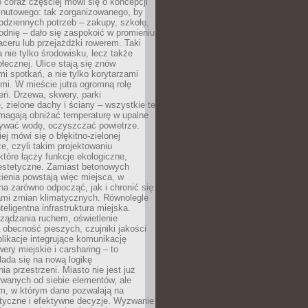
 coraz częściej mówi się o koncepcji
inutowego: tak zorganizowanego, by
odziennych potrzeb – zakupy, szkołę,
odnię – dało się zaspokoić w promieniu
aceru lub przejażdżki rowerem. Taki
a nie tylko środowisku, lecz także
ołecznej. Ulice stają się znów
mi spotkań, a nie tylko korytarzami
mi. W mieście jutra ogromną rolę
eń. Drzewa, skwery, parki
 zielone dachy i ściany – wszystkie te
magają obniżać temperaturę w upalne
mywać wodę, oczyszczać powietrze.
ej mówi się o błękitno-zielonej
ze, czyli takim projektowaniu
 które łączy funkcje ekologiczne,
 estetyczne. Zamiast betonowych
ienia powstają więc miejsca, w
a zarówno odpocząć, jak i chronić się
ami zmian klimatycznych. Równolegle
nteligentna infrastruktura miejska.
ządzania ruchem, oświetlenie
 obecność pieszych, czujniki jakości
plikacje integrujące komunikację
wery miejskie i carsharing – to
ada się na nową logikę
ia przestrzeni. Miasto nie jest już
wanych od siebie elementów, ale
, w którym dane pozwalają na
styczne i efektywne decyzje. Wyzwanie