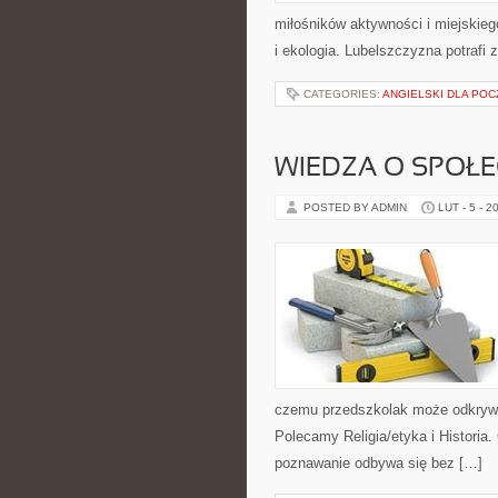
miłośników aktywności i miejskieg
i ekologia. Lubelszczyzna potrafi
CATEGORIES:
ANGIELSKI DLA PO
WIEDZA O SPOŁE
POSTED BY ADMIN
LUT - 5 - 2
czemu przedszkolak może odkrywać 
Polecamy Religia/etyka i Historia.
poznawanie odbywa się bez […]