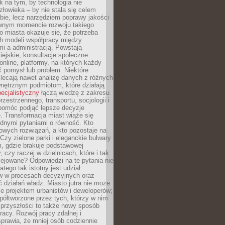
k na tym, by technologia nie
człowieka – by nie stała się celem
ie, lecz narzędziem poprawy jakości
wnym momencie rozwoju takiego
go miasta okazuje się, że potrzeba
h modeli współpracy między
i a administracją. Powstają
miejskie, konsultacje społeczne
nline, platformy, na których każdy
 pomysł lub problem. Niektóre
lecają nawet analizę danych z różnych
nętrznym podmiotom, które działają
pecjalistyczny
łączą wiedzę z zakresu
rzestrzennego, transportu, socjologii i
 pomóc podjąć lepsze decyzje
. Transformacja miast wiąże się
udnymi pytaniami o równość. Kto
owych rozwiązań, a kto pozostaje na
Czy zielone parki i eleganckie bulwary
, gdzie brakuje podstawowej
y, czy raczej w dzielnicach, które i tak
lejowane? Odpowiedzi na te pytania nie
atego tak istotny jest udział
 w procesach decyzyjnych oraz
ć działań władz. Miasto jutra nie może
e projektem urbanistów i deweloperów;
ółtworzone przez tych, którzy w nim
 przyszłości to także nowy sposób
racy. Rozwój pracy zdalnej i
prawia, że mniej osób codziennie