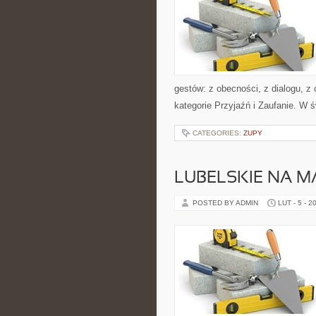
gestów: z obecności, z dialogu, z 
kategorie Przyjaźń i Zaufanie. W 
CATEGORIES:
ZUPY
LUBELSKIE NA M
POSTED BY ADMIN
LUT - 5 - 2