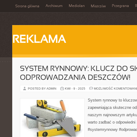
Archiwum
Mediolan
Przegrana
Strona główna
Mistrzów
REKLAMA
SYSTEM RYNNOWY: KLUCZ DO 
ODPROWADZANIA DESZCZÓW!
POSTED BY ADMIN
KWI - 9 - 2025
MOŻLIWOŚĆ KOMENTOWAN
System rynnowy to kluczo
zapewniająca skuteczne o
naszym najnowszym artykul
warto zadbać o odpowiedni
#systemrynnowy #odprowa