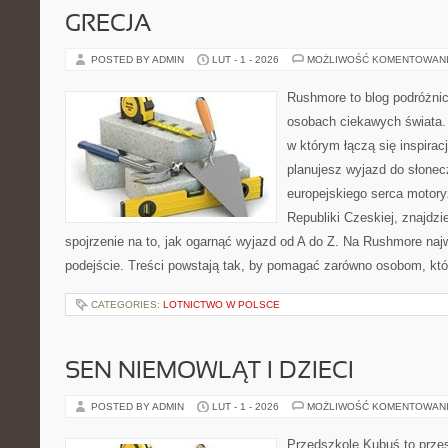
GRECJA
POSTED BY ADMIN
LUT - 1 - 2026
MOŻLIWOŚĆ KOMENTOWAN
Rushmore to blog podróżnic
osobach ciekawych świata. 
w którym łączą się inspirac
planujesz wyjazd do słoneczn
europejskiego serca motoryz
Republiki Czeskiej, znajdz
spojrzenie na to, jak ogarnąć wyjazd od A do Z. Na Rushmore naj
podejście. Treści powstają tak, by pomagać zarówno osobom, któ
CATEGORIES:
LOTNICTWO W POLSCE
SEN NIEMOWLĄT I DZIECI
POSTED BY ADMIN
LUT - 1 - 2026
MOŻLIWOŚĆ KOMENTOWAN
Przedszkole Kubuś to prze