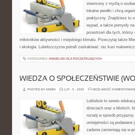
stworzony z myślą o osobac
lokalne perełki i chcą org
praktyczny. Znajdziesz tu op
wypad, a także pomysły na
przestrzeń dla tych, którzy 
miłośników aktywności i miejskiego klimatu. Przeczytaj także Mi
i ekologia. Lubelszczyzna potrafi zaskakiwać: raz kusi malownic
CATEGORIES:
ANGIELSKI DLA POCZĄTKUJĄCYCH
WIEDZA O SPOŁECZEŃSTWIE (WO
POSTED BY ADMIN
LUT - 5 - 2026
MOŻLIWOŚĆ KOMENTOWAN
Lulitulisie to serwis eduka
dzieciach oraz o bliskich, 
rozwój w sposób przyjazny.
umiejętności są podawane 
zadania zamieniają się w 