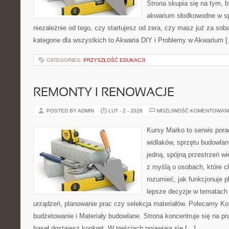
Strona skupia się na tym, 
akwarium słodkowodne w s
niezależnie od tego, czy startujesz od zera, czy masz już za sob
kategorie dla wszystkich to Akwaria DIY i Problemy w Akwarium 
CATEGORIES:
PRZYSZŁOŚĆ EDUKACJI
REMONTY I RENOWACJE
POSTED BY ADMIN
LUT - 2 - 2026
MOŻLIWOŚĆ KOMENTOWAN
Kursy Marko to serwis pora
widlaków, sprzętu budowlan
jedną, spójną przestrzeń w
z myślą o osobach, które ch
rozumieć, jak funkcjonuje 
lepsze decyzje w tematach 
urządzeń, planowanie prac czy selekcja materiałów. Polecamy Ko
budżetowanie i Materiały budowlane. Strona koncentruje się na p
haseł dostajesz konkret. W treściach pojawiają się […]