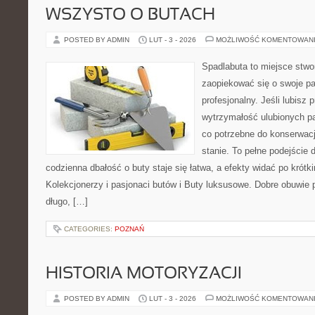
WSZYSTO O BUTACH
POSTED BY ADMIN
LUT - 3 - 2026
MOŻLIWOŚĆ KOMENTOWAN
Spadlabuta to miejsce stwo
zaopiekować się o swoje pa
profesjonalny. Jeśli lubisz 
wytrzymałość ulubionych pa
co potrzebne do konserwac
stanie. To pełne podejście 
codzienna dbałość o buty staje się łatwa, a efekty widać po krótki
Kolekcjonerzy i pasjonaci butów i Buty luksusowe. Dobre obuwie 
długo, […]
CATEGORIES:
POZNAŃ
HISTORIA MOTORYZACJI
POSTED BY ADMIN
LUT - 3 - 2026
MOŻLIWOŚĆ KOMENTOWAN