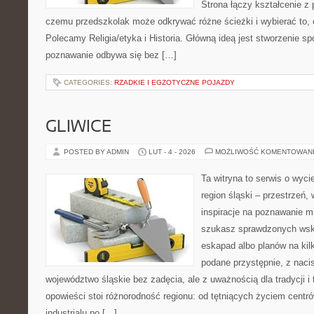
Strona łączy kształcenie z
czemu przedszkolak może odkrywać różne ścieżki i wybierać to, c
Polecamy Religia/etyka i Historia. Główną ideą jest stworzenie spo
poznawanie odbywa się bez […]
CATEGORIES:
RZADKIE I EGZOTYCZNE POJAZDY
GLIWICE
POSTED BY ADMIN
LUT - 4 - 2026
MOŻLIWOŚĆ KOMENTOWAN
Ta witryna to serwis o wyc
region śląski – przestrzeń
inspiracje na poznawanie mi
szukasz sprawdzonych wsk
eskapad albo planów na kilk
podane przystępnie, z naci
województwo śląskie bez zadęcia, ale z uważnością dla tradycji i
opowieści stoi różnorodność regionu: od tętniących życiem centró
industrialu po […]