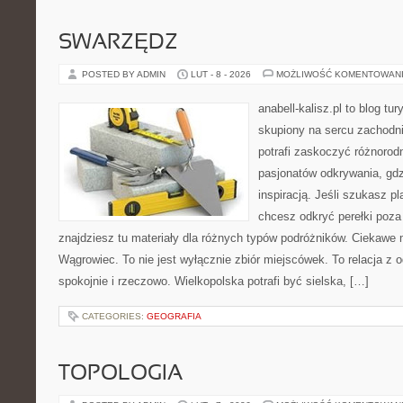
SWARZĘDZ
POSTED BY ADMIN
LUT - 8 - 2026
MOŻLIWOŚĆ KOMENTOWAN
anabell-kalisz.pl to blog t
skupiony na sercu zachodnie
potrafi zaskoczyć różnorodn
pasjonatów odkrywania, gdz
inspiracją. Jeśli szukasz p
chcesz odkryć perełki poz
znajdziesz tu materiały dla różnych typów podróżników. Ciekawe 
Wągrowiec. To nie jest wyłącznie zbiór miejscówek. To relacja z
spokojnie i rzeczowo. Wielkopolska potrafi być sielska, […]
CATEGORIES:
GEOGRAFIA
TOPOLOGIA