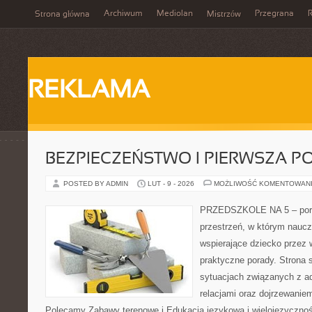
Archiwum
Mediolan
Przegrana
Strona główna
Mistrzów
REKLAMA
BEZPIECZEŃSTWO I PIERWSZA 
POSTED BY ADMIN
LUT - 9 - 2026
MOŻLIWOŚĆ KOMENTOWAN
PRZEDSZKOLE NA 5 – porta
przestrzeń, w którym naucz
wspierające dziecko przez
praktyczne porady. Strona s
sytuacjach związanych z ad
relacjami oraz dojrzewani
Polecamy Zabawy terenowe i Edukacja językowa i wielojęzyczność