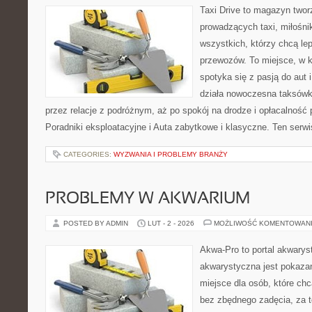
Taxi Drive to magazyn twor
prowadzących taxi, miłośn
wszystkich, którzy chcą lep
przewozów. To miejsce, w 
spotyka się z pasją do aut 
działa nowoczesna taksówk
przez relacje z podróżnym, aż po spokój na drodze i opłacalność
Poradniki eksploatacyjne i Auta zabytkowe i klasyczne. Ten serwis
CATEGORIES:
WYZWANIA I PROBLEMY BRANŻY
PROBLEMY W AKWARIUM
POSTED BY ADMIN
LUT - 2 - 2026
MOŻLIWOŚĆ KOMENTOWAN
Akwa-Pro to portal akwarys
akwarystyczna jest pokazan
miejsce dla osób, które ch
bez zbędnego zadęcia, za t