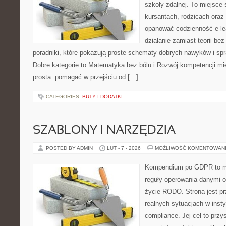
szkoły zdalnej. To miejsce
kursantach, rodzicach oraz
opanować codzienność e-lear
działanie zamiast teorii be
poradniki, które pokazują proste schematy dobrych nawyków i s
Dobre kategorie to Matematyka bez bólu i Rozwój kompetencji mię
prosta: pomagać w przejściu od […]
CATEGORIES:
BUTY I DODATKI
SZABLONY I NARZĘDZIA
POSTED BY ADMIN
LUT - 7 - 2026
MOŻLIWOŚĆ KOMENTOWAN
Kompendium po GDPR to mi
reguły operowania danymi 
życie RODO. Strona jest p
realnych sytuacjach w inst
compliance. Jej cel to przys