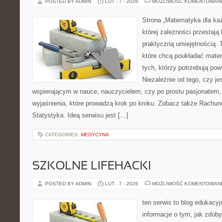
POSTED BY ADMIN
LUT - 7 - 2026
MOŻLIWOŚĆ KOMENTOWAN
Strona „Matematyka dla każ
której zależności przestają 
praktyczną umiejętnością. 
które chcą poukładać mate
tych, którzy potrzebują pow
Niezależnie od tego, czy je
wspierającym w nauce, nauczycielem, czy po prostu pasjonatem, 
wyjaśnienia, które prowadzą krok po kroku. Zobacz także Rachu
Statystyka. Ideą serwisu jest […]
CATEGORIES:
MEDYCYNA
SZKOLNE LIFEHACKI
POSTED BY ADMIN
LUT - 7 - 2026
MOŻLIWOŚĆ KOMENTOWAN
ten serwis to blog edukacyj
informacje o tym, jak zdo