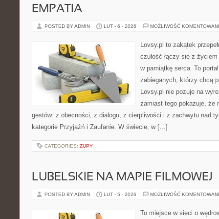
EMPATIA
POSTED BY ADMIN
LUT - 6 - 2026
MOŻLIWOŚĆ KOMENTOWAN
Lovsy.pl to zakątek przepe
czułość łączy się z życiem
w pamiątkę serca. To portal 
zabieganych, którzy chcą p
Lovsy.pl nie pozuje na wyr
zamiast tego pokazuje, że r
gestów: z obecności, z dialogu, z cierpliwości i z zachwytu nad t
kategorie Przyjaźń i Zaufanie. W świecie, w […]
CATEGORIES:
ZUPY
LUBELSKIE NA MAPIE FILMOWEJ
POSTED BY ADMIN
LUT - 5 - 2026
MOŻLIWOŚĆ KOMENTOWAN
To miejsce w sieci o wędro