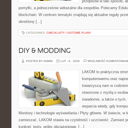
przepisów w taki sposób, ab
pomyłki, a jednocześnie wdrażalne dla zespołów. Polecamy Edukac
blockchain. W centrum tematyki znajdują się aktualne reguły prze
określony […]
CATEGORIES:
CHECKLISTY I GOTOWE PLANY
DIY & MODDING
POSTED BY ADMIN
LUT - 6 - 2026
MOŻLIWOŚĆ KOMENTOWAN
LAKOM to praktyczna stron
komputerowemu oraz napra
towarzyszą nam w codzienn
stworzone z myślą o osobac
świadomie, a także o tych, 
wsparcia wtedy, gdy kompute
Monitory i technologie wyświetlania i Płyty główne. W świecie, w 
zamieszać, LAKOM stawia na czytelność i uczciwość. Zamiast p
konkret: testy, próby obciążeniowe, […]