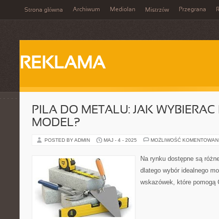
Archiwum
Mediolan
Przegrana
Strona główna
Mistrzów
REKLAMA
PILA DO METALU: JAK WYBIERAC
MODEL?
POSTED BY ADMIN
MAJ - 4 - 2025
MOŻLIWOŚĆ KOMENTOWAN
Na rynku dostępne są różne
dlatego wybór idealnego mo
wskazówek, które pomogą C