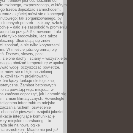
ych trendów jest odchodzenie od
ta rozlanego, rozproszonego, w którym
ego trzeba dojeżdżać samochodem.
 coraz częściej mówi się o koncepcji
inutowego: tak zorganizowanego, by
odziennych potrzeb – zakupy, szkołę,
odnię – dało się zaspokoić w promieniu
aceru lub przejażdżki rowerem. Taki
a nie tylko środowisku, lecz także
ołecznej. Ulice stają się znów
mi spotkań, a nie tylko korytarzami
mi. W mieście jutra ogromną rolę
eń. Drzewa, skwery, parki
 zielone dachy i ściany – wszystkie te
magają obniżać temperaturę w upalne
mywać wodę, oczyszczać powietrze.
ej mówi się o błękitno-zielonej
ze, czyli takim projektowaniu
 które łączy funkcje ekologiczne,
 estetyczne. Zamiast betonowych
ienia powstają więc miejsca, w
a zarówno odpocząć, jak i chronić się
ami zmian klimatycznych. Równolegle
nteligentna infrastruktura miejska.
ządzania ruchem, oświetlenie
 obecność pieszych, czujniki jakości
plikacje integrujące komunikację
wery miejskie i carsharing – to
ada się na nową logikę
ia przestrzeni. Miasto nie jest już