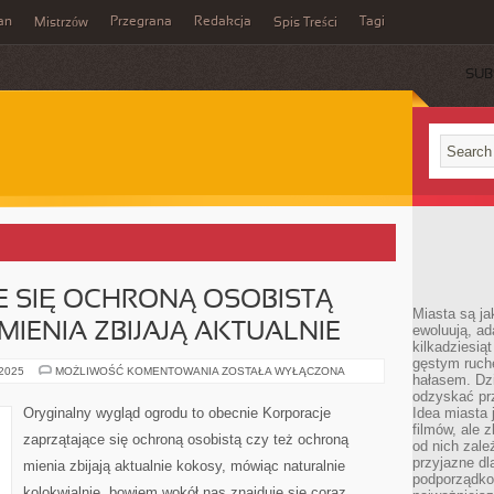
an
Przegrana
Redakcja
Tagi
Mistrzów
Spis Treści
SUB
E SIĘ OCHRONĄ OSOBISTĄ
Miasta są ja
IENIA ZBIJAJĄ AKTUALNIE
ewoluują, a
kilkadziesią
gęstym ruch
FIRMY
 2025
MOŻLIWOŚĆ KOMENTOWANIA
ZOSTAŁA WYŁĄCZONA
hałasem. Dzi
ZAJMUJĄCE
SIĘ
odzyskać prz
OCHRONĄ
Oryginalny wygląd ogrodu to obecnie Korporacje
Idea miasta j
OSOBISTĄ
filmów, ale 
ALBO
zaprzątające się ochroną osobistą czy też ochroną
OCHRONĄ
od nich zależ
MIENIA
przyjazne d
mienia zbijają aktualnie kokosy, mówiąc naturalnie
ZBIJAJĄ
podporządko
AKTUALNIE
kolokwialnie, bowiem wokół nas znajduje się coraz