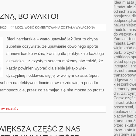
Idea miasta j
filmów, ale 
od nich zależ
OŻNĄ, BO WARTO!
przyjazne d
podporządko
najważniejsz
GRAJ
 2025
MOŻLIWOŚĆ KOMENTOWANIA
ZOSTAŁA WYŁĄCZONA
modelu mias
W
do wszystki
PIŁKĘ
NOŻNĄ,
Zamiast tego
Biegi narciarskie – warto uprawiać je? Jest to chyba
BO
miasta 15-m
WARTO!
zupełnie oczywiste, że uprawianie dowolnego sportu
większość c
park, przych
stanowi bardzo ważną kwestię dla praktycznie każdego
krótkiego sp
człowieka – z czystym sercem możemy stwierdzić, że
układ sprzyj
integracji sp
każdy powinien wybrać dla siebie jakąkolwiek
przestrzenia
transportowy
dyscyplinę i oddawać się jej w wolnym czasie. Sport
odgrywa ziel
sobem na efektywne dbanie o swoje zdrowie, a ponadto
kieszonkowe,
elementy po
 samopoczucie, przez co zajmując się nim można po prostu
dni, zatrzy
Coraz części
infrastruktur
przestrzeni,
EMY BRANŻY
społeczne i
placów bez c
których możn
przed skutk
IĘKSZA CZĘŚĆ Z NAS
rozwija się i
Systemy zar