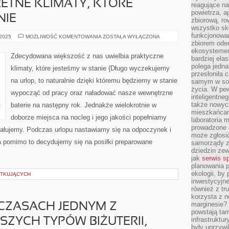
ETNE KLIMATY, KTÓRE
reagujące na
powietrza, a
NIE
zbiorową, ro
wszystko skł
funkcjonowan
ZDECYDOWANA
 2025
MOŻLIWOŚĆ KOMENTOWANIA
ZOSTAŁA WYŁĄCZONA
WIĘKSZA
zbiorem oder
CZĘŚĆ
ekosystemem
Z
Zdecydowana większość z nas uwielbia praktyczne
bardziej ela
NAS
UWIELBIA
polega jedna
klimaty, które jesteśmy w stanie {Długo wyczekujemy
KONKRETNE
przesłoniła 
KLIMATY,
na urlop, to naturalnie dzięki któremu będziemy w stanie
samym w sob
KTÓRE
JESTEŚMY
życia. W pe
wypocząć od pracy oraz naładować nasze wewnętrzne
W
inteligentne
STANIE
także nowyc
baterie na następny rok. Jednakże wielokrotnie w
mieszkańcam
doborze miejsca na nocleg i jego jakości popełniamy
laboratoria 
prowadzone o
 żałujemy. Podczas urlopu nastawiamy się na odpoczynek i
może zgłosić
A pomimo to decydujemy się na posiłki preparowane
samorządy z
dziedzin zew
jak
serwis s
planowania p
ekologii, by
ĄTKUJĄCYCH
inwestycyjne
również z tr
korzysta z n
marginesie? 
 CZASACH JEDNYM Z
powstają tam
infrastruktur
SZYCH TYPÓW BIŻUTERII,
były uprzywi