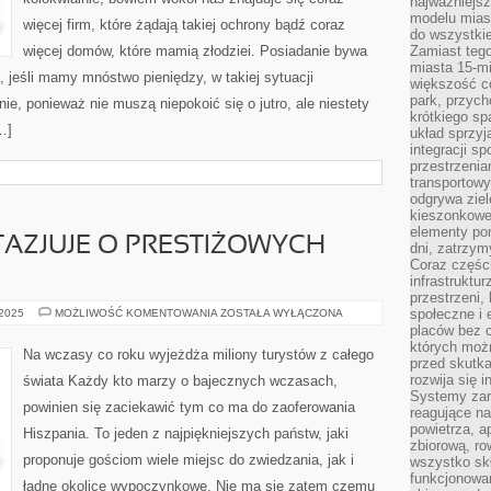
najważniejsz
modelu mias
więcej firm, które żądają takiej ochrony bądź coraz
do wszystki
więcej domów, które mamią złodziei. Posiadanie bywa
Zamiast tego
miasta 15-m
jeśli mamy mnóstwo pieniędzy, w takiej sytuacji
większość c
park, przych
nie, ponieważ nie muszą niepokoić się o jutro, ale niestety
krótkiego sp
…]
układ sprzyj
integracji sp
przestrzenia
transportowy
odgrywa ziel
kieszonkowe,
elementy po
AZJUJE O PRESTIŻOWYCH
dni, zatrzy
Coraz części
infrastruktur
przestrzeni,
KAŻDY
społeczne i
 2025
MOŻLIWOŚĆ KOMENTOWANIA
ZOSTAŁA WYŁĄCZONA
KTO
placów bez c
FANTAZJUJE
których możn
O
Na wczasy co roku wyjeżdża miliony turystów z całego
PRESTIŻOWYCH
przed skutk
WCZASACH
rozwija się i
świata Każdy kto marzy o bajecznych wczasach,
Systemy zar
powinien się zaciekawić tym co ma do zaoferowania
reagujące na
powietrza, a
Hiszpania. To jeden z najpiękniejszych państw, jaki
zbiorową, ro
proponuje gościom wiele miejsc do zwiedzania, jak i
wszystko skł
funkcjonowan
ładne okolice wypoczynkowe. Nie ma się zatem czemu