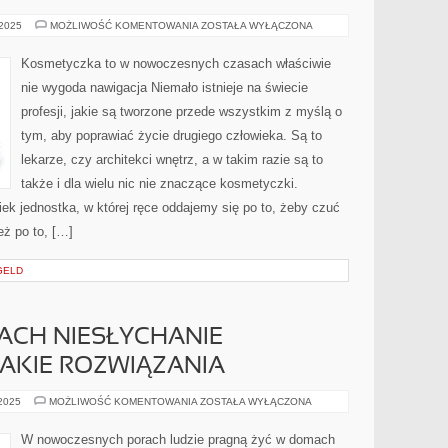
JAKIKOLWIEK
 2025
MOŻLIWOŚĆ KOMENTOWANIA
ZOSTAŁA WYŁĄCZONA
CZŁOWIEK
NIECO
INACZEJ
Kosmetyczka to w nowoczesnych czasach właściwie
PODCHODZI
DO
nie wygoda nawigacja Niemało istnieje na świecie
WŁASNEGO
ŻYCIA
profesji, jakie są tworzone przede wszystkim z myślą o
tym, aby poprawiać życie drugiego człowieka. Są to
lekarze, czy architekci wnętrz, a w takim razie są to
także i dla wielu nic nie znaczące kosmetyczki.
k jednostka, w której ręce oddajemy się po to, żeby czuć
ież po to, […]
GELD
ACH NIESŁYCHANIE
AKIE ROZWIĄZANIA
W
 2025
MOŻLIWOŚĆ KOMENTOWANIA
ZOSTAŁA WYŁĄCZONA
NASZYCH
PORACH
NIESŁYCHANIE
W nowoczesnych porach ludzie pragną żyć w domach
POPULARNE