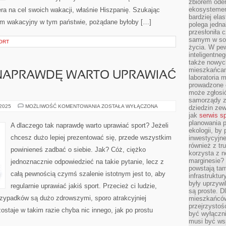
zbiorem oder
ekosystemem
era na cel swoich wakacji, właśnie Hiszpanię. Szukając
bardziej ela
em wakacyjny w tym państwie, pożądane byłoby […]
polega jedna
przesłoniła 
samym w sob
ORT
życia. W pe
inteligentne
także nowyc
mieszkańcam
NAPRAWDĘ WARTO UPRAWIAĆ
laboratoria 
prowadzone o
może zgłosić
samorządy z
DLACZEGO
 2025
MOŻLIWOŚĆ KOMENTOWANIA
ZOSTAŁA WYŁĄCZONA
dziedzin zew
TAK
jak
serwis s
NAPRAWDĘ
planowania p
WARTO
A dlaczego tak naprawdę warto uprawiać sport? Jeżeli
UPRAWIAĆ
ekologii, by
SPORTY?
chcesz dużo lepiej prezentować się, przede wszystkim
inwestycyjne
również z tr
powinieneś zadbać o siebie. Jak? Cóż, ciężko
korzysta z n
marginesie? 
jednoznacznie odpowiedzieć na takie pytanie, lecz z
powstają tam
całą pewnością czymś szalenie istotnym jest to, aby
infrastruktur
były uprzywi
regularnie uprawiać jakiś sport. Przecież ci ludzie,
są proste. Dl
przypadków są dużo zdrowszymi, sporo atrakcyjniej
mieszkańców
przejrzystoś
ostaje w takim razie chyba nic innego, jak po prostu
być wyłączni
musi być wsp