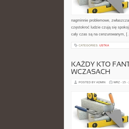
nagminnie problemowe, zwłaszcza, 
częstokroć ludzie czują się spokoj
cały czas są na cenzurowanym, [
CATEGORIES:
USTKA
KAŻDY KTO FANT
WCZASACH
POSTED BY ADMIN
WRZ - 15 -