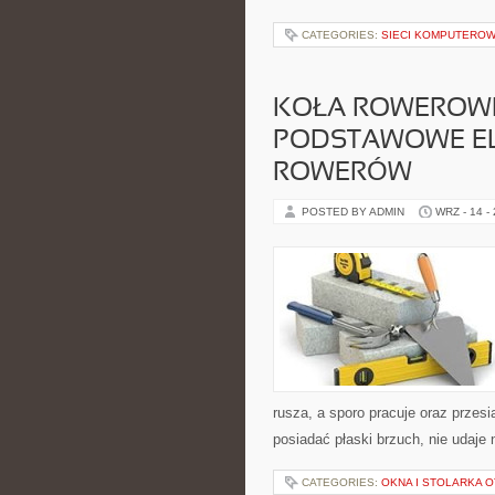
CATEGORIES:
SIECI KOMPUTERO
KOŁA ROWEROWE
PODSTAWOWE E
ROWERÓW
POSTED BY ADMIN
WRZ - 14 -
rusza, a sporo pracuje oraz przes
posiadać płaski brzuch, nie udaje 
CATEGORIES:
OKNA I STOLARKA