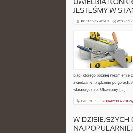
UWIELBIA KONKR
JESTEŚMY W STA
POSTED BY ADMIN
WRZ - 13 -
błąd, którego później niezmiernie
zwiedzanie, błądzenie po górach. 
własnoręcznie. Obawiamy […]
CATEGORIES:
PORADY DLA POCZ
W DZISIEJSZYCH
NAJPOPULARNIEJ