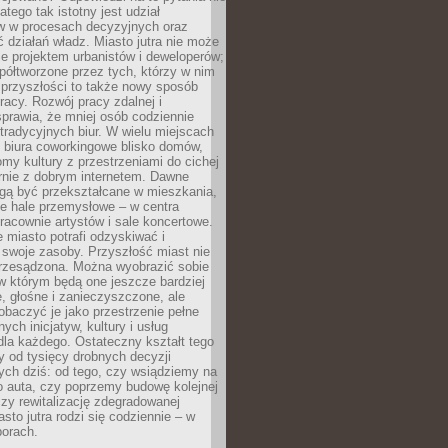
atego tak istotny jest udział
 w procesach decyzyjnych oraz
ć działań władz. Miasto jutra nie może
e projektem urbanistów i deweloperów;
ółtworzone przez tych, którzy w nim
 przyszłości to także nowy sposób
racy. Rozwój pracy zdalnej i
prawia, że mniej osób codziennie
tradycyjnych biur. W wielu miejscach
ę biura coworkingowe blisko domów,
domy kultury z przestrzeniami do cichej
rnie z dobrym internetem. Dawne
gą być przekształcane w mieszkania,
e hale przemysłowe – w centra
racownie artystów i sale koncertowe.
 miasto potrafi odzyskiwać i
 swoje zasoby. Przyszłość miast nie
przesądzona. Można wyobrazić sobie
w którym będą one jeszcze bardziej
 głośne i zanieczyszczone, ale
baczyć je jako przestrzenie pełne
lnych inicjatyw, kultury i usług
la każdego. Ostateczny kształt tego
y od tysięcy drobnych decyzji
ch dziś: od tego, czy wsiądziemy na
o auta, czy poprzemy budowę kolejnej
zy rewitalizację zdegradowanej
asto jutra rodzi się codziennie – w
orach.