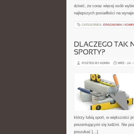
dziwić, że coraz więcej osób wybi
najlepszych posiadłości na wynaj
CATEGORIES:
ERGONOMIA I KOMF
DLACZEGO TAK 
SPORTY?
POSTED BY ADMIN
WRZ - 14 -
którzy lubią sport, w większości 
prezentującymi się ludźmi. Nie poz
poszukać […]