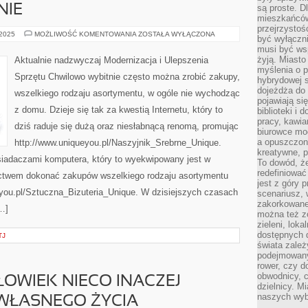
NIE
są proste. Dl
mieszkańców
przejrzystoś
W
 2025
MOŻLIWOŚĆ KOMENTOWANIA
ZOSTAŁA WYŁĄCZONA
być wyłączni
DZISIEJSZYCH
musi być wsp
CZASACH
JEDNYM
żyją. Miasto
Aktualnie nadzwyczaj Modernizacja i Ulepszenia
Z
myślenia o p
NAJPOPULARNIEJSZYCH
Sprzętu Chwilowo wybitnie często można zrobić zakupy,
TYPÓW
hybrydowej s
BIŻUTERII,
dojeżdża do 
wszelkiego rodzaju asortymentu, w ogóle nie wychodząc
KTÓRA
pojawiają si
NIEZMIERNIE
z domu. Dzieje się tak za kwestią Internetu, który to
biblioteki i 
pracy, kawia
dziś raduje się dużą oraz niesłabnącą renomą, promując
biurowce mo
a opuszczon
http://www.uniqueyou.pl/Naszyjnik_Srebrne_Unique.
kreatywne, p
siadaczami komputera, który to wyekwipowany jest w
To dowód, że
redefiniować
ictwem dokonać zakupów wszelkiego rodzaju asortymentu
jest z góry 
eyou.pl/Sztuczna_Bizuteria_Unique. W dzisiejszych czasach
scenariusz, 
zakorkowane,
…]
można też zo
zieleni, loka
dostępnych d
TJ
świata zależ
podejmowany
rower, czy d
obwodnicy, c
ŁOWIEK NIECO INACZEJ
dzielnicy. Mi
naszych wyb
WŁASNEGO ŻYCIA