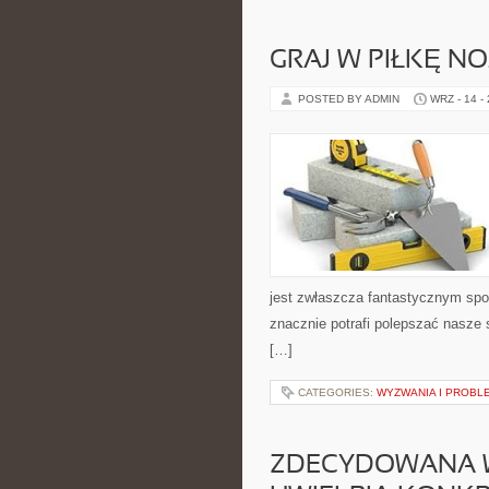
GRAJ W PIŁKĘ N
POSTED BY ADMIN
WRZ - 14 -
jest zwłaszcza fantastycznym spo
znacznie potrafi polepszać nasze
[…]
CATEGORIES:
WYZWANIA I PROBL
ZDECYDOWANA W