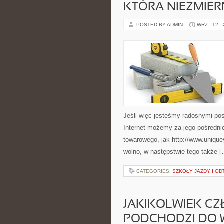
KTÓRA NIEZMIER
POSTED BY ADMIN
WRZ - 12 -
Jeśli więc jesteśmy radosnymi po
Internet możemy za jego pośredn
towarowego, jak http://www.uniqu
wolno, w następstwie tego także [
CATEGORIES:
SZKOŁY JAZDY I OD
JAKIKOLWIEK CZ
PODCHODZI DO 