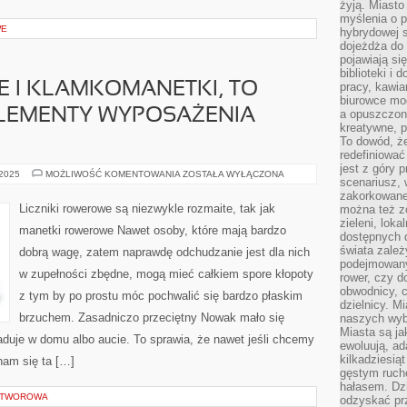
żyją. Miasto
myślenia o p
WE
hybrydowej s
dojeżdża do 
pojawiają si
biblioteki i 
 I KLAMKOMANETKI, TO
pracy, kawia
biurowce mo
LEMENTY WYPOSAŻENIA
a opuszczon
kreatywne, p
To dowód, że
redefiniować
jest z góry 
KOŁA
 2025
MOŻLIWOŚĆ KOMENTOWANIA
ZOSTAŁA WYŁĄCZONA
scenariusz, 
ROWEROWE
I
zakorkowane,
KLAMKOMANETKI,
Liczniki rowerowe są niezwykle rozmaite, tak jak
można też zo
TO
zieleni, loka
PODSTAWOWE
manetki rowerowe Nawet osoby, które mają bardzo
ELEMENTY
dostępnych d
WYPOSAŻENIA
świata zależ
dobrą wagę, zatem naprawdę odchudzanie jest dla nich
ROWERÓW
podejmowany
w zupełności zbędne, mogą mieć całkiem spore kłopoty
rower, czy d
obwodnicy, c
z tym by po prostu móc pochwalić się bardzo płaskim
dzielnicy. Mi
brzuchem. Zasadniczo przeciętny Nowak mało się
naszych wyb
Miasta są ja
iaduje w domu albo aucie. To sprawia, że nawet jeśli chcemy
ewoluują, a
kilkadziesią
nam się ta […]
gęstym ruch
hałasem. Dzi
 OTWOROWA
odzyskać prz