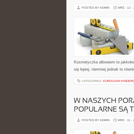
POSTED BY ADMIN
WRZ - 12 -
Kosmetyczka albowiem to jakkolwie
się lepiej, niemniej jednak to równ
CATEGORIES:
EUROCASH KINDER
W NASZYCH POR
POPULARNE SĄ T
POSTED BY ADMIN
WRZ - 11 -