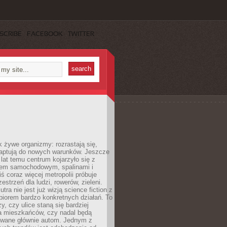
SCRIBE
FACEBOOK
TWITTER
k żywe organizmy: rozrastają się,
daptują do nowych warunków. Jeszcze
t lat temu centrum kojarzyło się z
em samochodowym, spalinami i
ś coraz więcej metropolii próbuje
estrzeń dla ludzi, rowerów, zieleni.
utra nie jest już wizją science fiction z
zbiorem bardzo konkretnych działań. To
y, czy ulice staną się bardziej
la mieszkańców, czy nadal będą
wane głównie autom. Jednym z