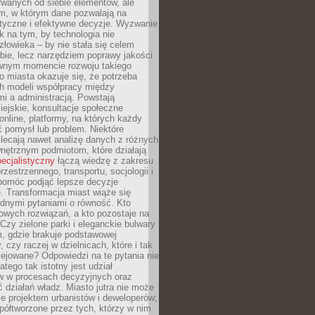
wanych od siebie elementów, ale
, w którym dane pozwalają na
styczne i efektywne decyzje. Wyzwanie
k na tym, by technologia nie
człowieka – by nie stała się celem
ie, lecz narzędziem poprawy jakości
wnym momencie rozwoju takiego
go miasta okazuje się, że potrzeba
h modeli współpracy między
i a administracją. Powstają
miejskie, konsultacje społeczne
nline, platformy, na których każdy
 pomysł lub problem. Niektóre
lecają nawet analizę danych z różnych
nętrznym podmiotom, które działają
pecjalistyczny
łączą wiedzę z zakresu
rzestrzennego, transportu, socjologii i
 pomóc podjąć lepsze decyzje
. Transformacja miast wiąże się
udnymi pytaniami o równość. Kto
owych rozwiązań, a kto pozostaje na
Czy zielone parki i eleganckie bulwary
, gdzie brakuje podstawowej
y, czy raczej w dzielnicach, które i tak
lejowane? Odpowiedzi na te pytania nie
atego tak istotny jest udział
 w procesach decyzyjnych oraz
ć działań władz. Miasto jutra nie może
e projektem urbanistów i deweloperów;
ółtworzone przez tych, którzy w nim