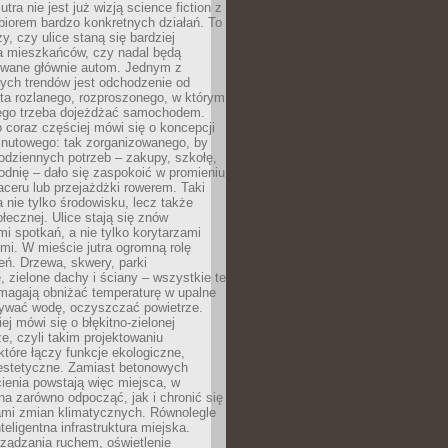
utra nie jest już wizją science fiction z
zbiorem bardzo konkretnych działań. To
y, czy ulice staną się bardziej
la mieszkańców, czy nadal będą
wane głównie autom. Jednym z
ych trendów jest odchodzenie od
ta rozlanego, rozproszonego, w którym
ego trzeba dojeżdżać samochodem.
 coraz częściej mówi się o koncepcji
inutowego: tak zorganizowanego, by
odziennych potrzeb – zakupy, szkołę,
odnię – dało się zaspokoić w promieniu
aceru lub przejażdżki rowerem. Taki
a nie tylko środowisku, lecz także
ołecznej. Ulice stają się znów
mi spotkań, a nie tylko korytarzami
mi. W mieście jutra ogromną rolę
eń. Drzewa, skwery, parki
 zielone dachy i ściany – wszystkie te
magają obniżać temperaturę w upalne
mywać wodę, oczyszczać powietrze.
ej mówi się o błękitno-zielonej
ze, czyli takim projektowaniu
 które łączy funkcje ekologiczne,
 estetyczne. Zamiast betonowych
ienia powstają więc miejsca, w
a zarówno odpocząć, jak i chronić się
ami zmian klimatycznych. Równolegle
nteligentna infrastruktura miejska.
ządzania ruchem, oświetlenie