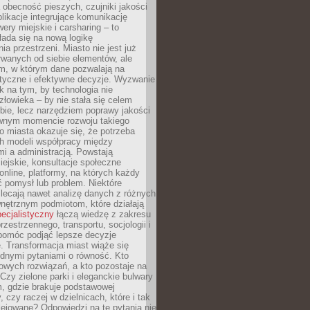
 obecność pieszych, czujniki jakości
plikacje integrujące komunikację
wery miejskie i carsharing – to
ada się na nową logikę
ia przestrzeni. Miasto nie jest już
wanych od siebie elementów, ale
, w którym dane pozwalają na
styczne i efektywne decyzje. Wyzwanie
k na tym, by technologia nie
człowieka – by nie stała się celem
ie, lecz narzędziem poprawy jakości
wnym momencie rozwoju takiego
go miasta okazuje się, że potrzeba
h modeli współpracy między
i a administracją. Powstają
miejskie, konsultacje społeczne
nline, platformy, na których każdy
 pomysł lub problem. Niektóre
lecają nawet analizę danych z różnych
nętrznym podmiotom, które działają
pecjalistyczny
łączą wiedzę z zakresu
rzestrzennego, transportu, socjologii i
 pomóc podjąć lepsze decyzje
. Transformacja miast wiąże się
udnymi pytaniami o równość. Kto
owych rozwiązań, a kto pozostaje na
Czy zielone parki i eleganckie bulwary
, gdzie brakuje podstawowej
y, czy raczej w dzielnicach, które i tak
lejowane? Odpowiedzi na te pytania nie