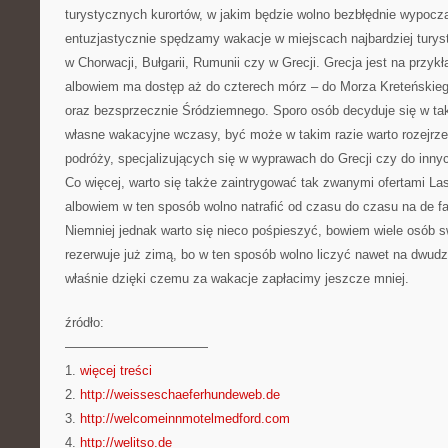
turystycznych kurortów, w jakim będzie wolno bezbłędnie wypoczą
entuzjastycznie spędzamy wakacje w miejscach najbardziej tury
w Chorwacji, Bułgarii, Rumunii czy w Grecji. Grecja jest na przyk
albowiem ma dostęp aż do czterech mórz – do Morza Kreteńskieg
oraz bezsprzecznie Śródziemnego. Sporo osób decyduje się w ta
własne wakacyjne wczasy, być może w takim razie warto rozejrzeć
podróży, specjalizujących się w wyprawach do Grecji czy do innyc
Co więcej, warto się także zaintrygować tak zwanymi ofertami La
albowiem w ten sposób wolno natrafić od czasu do czasu na de fac
Niemniej jednak warto się nieco pośpieszyć, bowiem wiele osób 
rezerwuje już zimą, bo w ten sposób wolno liczyć nawet na dwudz
właśnie dzięki czemu za wakacje zapłacimy jeszcze mniej.
źródło:
———————————
1.
więcej treści
2.
http://weisseschaeferhundeweb.de
3.
http://welcomeinnmotelmedford.com
4.
http://welitso.de