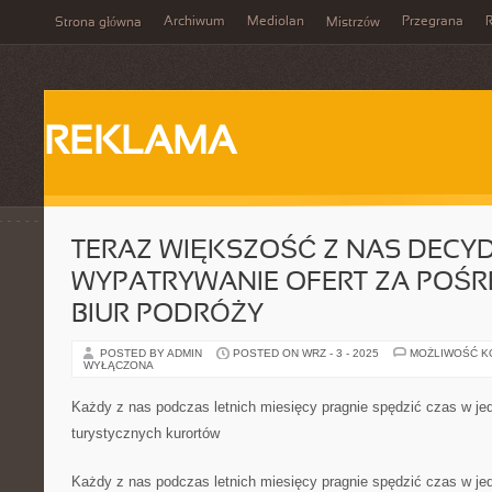
Archiwum
Mediolan
Przegrana
Strona główna
Mistrzów
REKLAMA
TERAZ WIĘKSZOŚĆ Z NAS DECYD
WYPATRYWANIE OFERT ZA POŚ
BIUR PODRÓŻY
POSTED BY ADMIN
POSTED ON WRZ - 3 - 2025
MOŻLIWOŚĆ 
WYŁĄCZONA
Każdy z nas podczas letnich miesięcy pragnie spędzić czas w je
turystycznych kurortów
Każdy z nas podczas letnich miesięcy pragnie spędzić czas w je