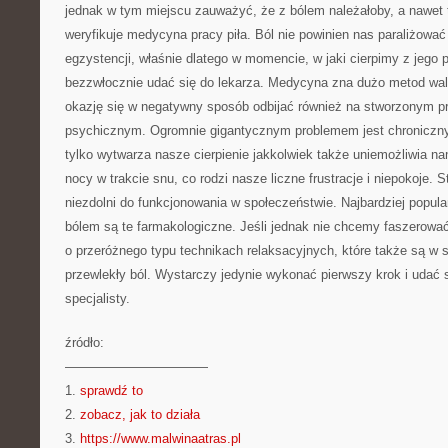
jednak w tym miejscu zauważyć, że z bólem należałoby, a nawet 
weryfikuje medycyna pracy piła. Ból nie powinien nas paraliżow
egzystencji, właśnie dlatego w momencie, w jaki cierpimy z jego
bezzwłocznie udać się do lekarza. Medycyna zna dużo metod wal
okazję się w negatywny sposób odbijać również na stworzonym p
psychicznym. Ogromnie gigantycznym problemem jest chroniczny i 
tylko wytwarza nasze cierpienie jakkolwiek także uniemożliwia 
nocy w trakcie snu, co rodzi nasze liczne frustracje i niepokoje. 
niezdolni do funkcjonowania w społeczeństwie. Najbardziej popul
bólem są te farmakologiczne. Jeśli jednak nie chcemy faszerować
o przeróżnego typu technikach relaksacyjnych, które także są w 
przewlekły ból. Wystarczy jedynie wykonać pierwszy krok i udać 
specjalisty.
źródło:
———————————
1.
sprawdź to
2.
zobacz, jak to działa
3.
https://www.malwinaatras.pl