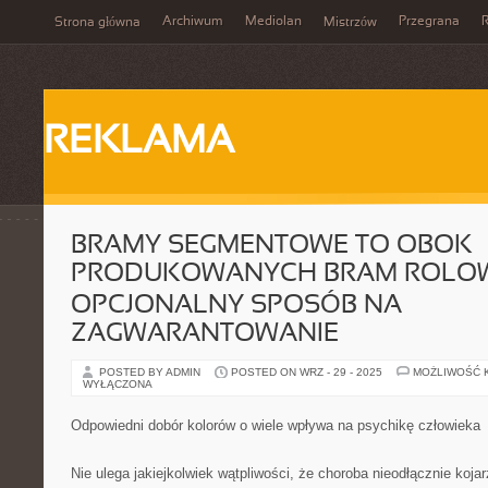
Archiwum
Mediolan
Przegrana
Strona główna
Mistrzów
REKLAMA
BRAMY SEGMENTOWE TO OBOK
PRODUKOWANYCH BRAM ROLO
OPCJONALNY SPOSÓB NA
ZAGWARANTOWANIE
POSTED BY ADMIN
POSTED ON WRZ - 29 - 2025
MOŻLIWOŚĆ 
WYŁĄCZONA
Odpowiedni dobór kolorów o wiele wpływa na psychikę człowieka
Nie ulega jakiejkolwiek wątpliwości, że choroba nieodłącznie koja