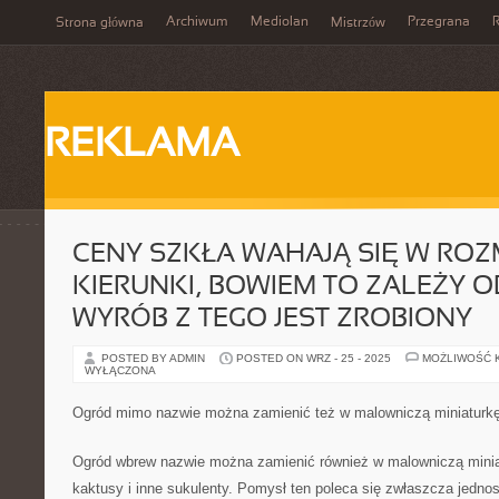
Archiwum
Mediolan
Przegrana
Strona główna
Mistrzów
REKLAMA
CENY SZKŁA WAHAJĄ SIĘ W ROZ
KIERUNKI, BOWIEM TO ZALEŻY O
WYRÓB Z TEGO JEST ZROBIONY
POSTED BY ADMIN
POSTED ON WRZ - 25 - 2025
MOŻLIWOŚĆ 
WYŁĄCZONA
Ogród mimo nazwie można zamienić też w malowniczą miniaturkę
Ogród wbrew nazwie można zamienić również w malowniczą minia
kaktusy i inne sukulenty. Pomysł ten poleca się zwłaszcza jedno