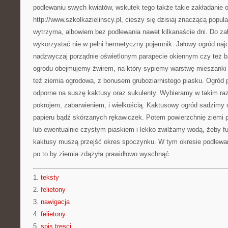
podlewaniu swych kwiatów, wskutek tego także takie zakładanie 
http://www.szkolkazielinscy.pl, cieszy się dzisiaj znaczącą popul
wytrzyma, albowiem bez podlewania nawet kilkanaście dni. Do za
wykorzystać nie w pełni hermetyczny pojemnik. Jałowy ogród najo
nadzwyczaj porządnie oświetlonym parapecie okiennym czy też b
ogrodu obejmujemy żwirem, na który sypiemy warstwę mieszanki
też ziemia ogrodowa, z bonusem gruboziarnistego piasku. Ogród 
odporne na suszę kaktusy oraz sukulenty. Wybieramy w takim razi
pokrojem, zabarwieniem, i wielkością. Kaktusowy ogród sadzimy 
papieru bądź skórzanych rękawiczek. Potem powierzchnię ziemi
lub ewentualnie czystym piaskiem i lekko zwilżamy wodą, żeby f
kaktusy muszą przejść okres spoczynku. W tym okresie podlewa
po to by ziemia zdążyła prawidłowo wyschnąć.
1.
teksty
2.
felietony
3.
nawigacja
4.
felietony
5.
spis tresci