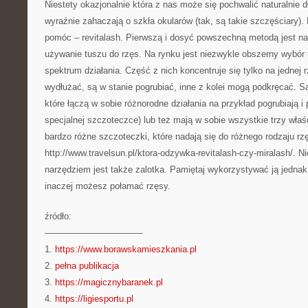
Niestety okazjonalnie która z nas może się pochwalić naturalnie d
wyraźnie zahaczają o szkła okularów (tak, są takie szczęściary)
pomóc – revitalash. Pierwszą i dosyć powszechną metodą jest na
używanie tuszu do rzęs. Na rynku jest niezwykle obszerny wybór 
spektrum działania. Część z nich koncentruje się tylko na jednej 
wydłużać, są w stanie pogrubiać, inne z kolei mogą podkręcać. S
które łączą w sobie różnorodne działania na przykład pogrubiają i 
specjalnej szczoteczce) lub też mają w sobie wszystkie trzy wła
bardzo różne szczoteczki, które nadają się do różnego rodzaju 
http://www.travelsun.pl/ktora-odzywka-revitalash-czy-miralash/. 
narzędziem jest także zalotka. Pamiętaj wykorzystywać ją jednak
inaczej możesz połamać rzęsy.
źródło:
———————————
1.
https://www.borawskamieszkania.pl
2.
pełna publikacja
3.
https://magicznybaranek.pl
4.
https://ligiesportu.pl