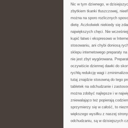
Nic w tym dziwnego, w dzisiejszyc
zbytkiem tkanki tłuszczowej, nie
można na sporo rozlicznych sposo
dietę. Aczkolwiek niekiedy się zd
największych chęci. Nie wcześniej
kupić łatwo i ekspresowo w Intern
stosowaniu, ani chybi doniosą ryc
sklepu internetowego preparaty na
nie jest zbyt wygórowana. Preparat
oczywiście dziennej dawki do sko
rychłą redukcję wagi i zminimaliz
tutaj znajdzie stosowną do tego p
tabletek na odchudzanie i zastoso
można zdobyć najlepsze i w najwię
zniewalająco też popierają codzien
sprzymierzy się w całość, to niez
większego wysiłku z naszej strony.
odchudzaniu, są w dzisiejszych c