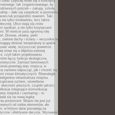
 coraz częściej mówi się o koncepcji
inutowego: tak zorganizowanego, by
odziennych potrzeb – zakupy, szkołę,
odnię – dało się zaspokoić w promieniu
aceru lub przejażdżki rowerem. Taki
a nie tylko środowisku, lecz także
ołecznej. Ulice stają się znów
mi spotkań, a nie tylko korytarzami
mi. W mieście jutra ogromną rolę
eń. Drzewa, skwery, parki
 zielone dachy i ściany – wszystkie te
magają obniżać temperaturę w upalne
mywać wodę, oczyszczać powietrze.
ej mówi się o błękitno-zielonej
ze, czyli takim projektowaniu
 które łączy funkcje ekologiczne,
 estetyczne. Zamiast betonowych
ienia powstają więc miejsca, w
a zarówno odpocząć, jak i chronić się
ami zmian klimatycznych. Równolegle
nteligentna infrastruktura miejska.
ządzania ruchem, oświetlenie
 obecność pieszych, czujniki jakości
plikacje integrujące komunikację
wery miejskie i carsharing – to
ada się na nową logikę
ia przestrzeni. Miasto nie jest już
wanych od siebie elementów, ale
, w którym dane pozwalają na
styczne i efektywne decyzje. Wyzwanie