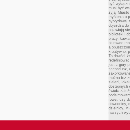
być wyłączni
musi być wsp
żyją. Miasto
myślenia o p
hybrydowej s
dojeżdża do 
pojawiają si
biblioteki i 
pracy, kawia
biurowce mo
a opuszczon
kreatywne, p
To dowód, że
redefiniować
jest z góry 
scenariusz, 
zakorkowane,
można też zo
zieleni, loka
dostępnych d
świata zależ
podejmowany
rower, czy d
obwodnicy, c
dzielnicy. Mi
naszych wyb