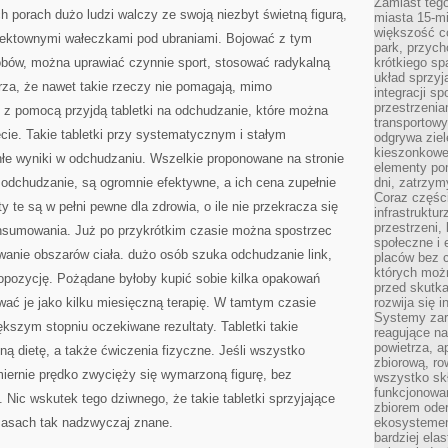
Zamiast tego
h porach dużo ludzi walczy ze swoją niezbyt świetną figurą,
miasta 15-m
większość c
efektownymi wałeczkami pod ubraniami. Bojować z tym
park, przych
bów, można uprawiać czynnie sport, stosować radykalną
krótkiego sp
układ sprzyj
arza, że nawet takie rzeczy nie pomagają, mimo
integracji sp
przestrzenia
 z pomocą przyjdą tabletki na odchudzanie, które można
transportowy
ecie. Takie tabletki przy systematycznym i stałym
odgrywa ziel
kieszonkowe,
hłe wyniki w odchudzaniu. Wszelkie proponowane na stronie
elementy po
 odchudzanie, są ogromnie efektywne, a ich cena zupełnie
dni, zatrzy
Coraz części
y te są w pełni pewne dla zdrowia, o ile nie przekracza się
infrastruktur
przestrzeni,
nsumowania. Już po przykrótkim czasie można spostrzec
społeczne i
owanie obszarów ciała. dużo osób szuka odchudzanie link,
placów bez c
których możn
ropozycję. Pożądane byłoby kupić sobie kilka opakowań
przed skutk
wać je jako kilku miesięczną terapię. W tamtym czasie
rozwija się i
Systemy zar
kszym stopniu oczekiwane rezultaty. Tabletki takie
reagujące na
powietrza, a
ną dietę, a także ćwiczenia fizyczne. Jeśli wszystko
zbiorową, ro
miernie prędko zwycięży się wymarzoną figurę, bez
wszystko skł
funkcjonowan
 Nic wskutek tego dziwnego, że takie tabletki sprzyjające
zbiorem oder
zasach tak nadzwyczaj znane.
ekosystemem
bardziej ela