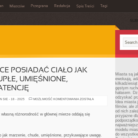
an
Przegrana
Redakcja
Tagi
Mistrzów
Spis Treści
SUB
CE POSIADAĆ CIAŁO JAK
Miasta są ja
UPŁE, UMIĘŚNIONE,
ewoluują, a
kilkadziesią
ATENCJĘ
gęstym ruch
hałasem. Dzi
odzyskać prz
KAŻDY
SIE - 18 - 2025
MOŻLIWOŚĆ KOMENTOWANIA
ZOSTAŁA
Idea miasta j
JEDEN
CHCE
filmów, ale 
POSIADAĆ
od nich zależ
CIAŁO
a własną różnorodność w głównej mierze oddają się
przyjazne d
JAK
MARZENIE,
podporządko
SZCZUPŁE,
najważniejsz
UMIĘŚNIONE,
modelu mias
PRZYKUWAJĄCE
ATENCJĘ
do wszystki
ło jak marzenie, chude, umięśnione, przykuwające uwagę.