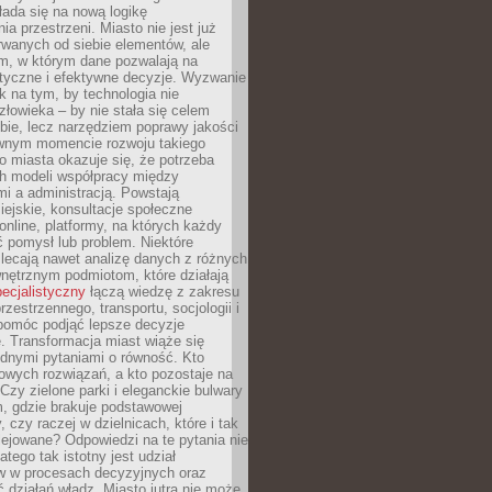
ada się na nową logikę
ia przestrzeni. Miasto nie jest już
wanych od siebie elementów, ale
, w którym dane pozwalają na
styczne i efektywne decyzje. Wyzwanie
k na tym, by technologia nie
człowieka – by nie stała się celem
ie, lecz narzędziem poprawy jakości
wnym momencie rozwoju takiego
go miasta okazuje się, że potrzeba
h modeli współpracy między
i a administracją. Powstają
miejskie, konsultacje społeczne
nline, platformy, na których każdy
 pomysł lub problem. Niektóre
lecają nawet analizę danych z różnych
nętrznym podmiotom, które działają
pecjalistyczny
łączą wiedzę z zakresu
rzestrzennego, transportu, socjologii i
 pomóc podjąć lepsze decyzje
. Transformacja miast wiąże się
udnymi pytaniami o równość. Kto
owych rozwiązań, a kto pozostaje na
Czy zielone parki i eleganckie bulwary
, gdzie brakuje podstawowej
y, czy raczej w dzielnicach, które i tak
lejowane? Odpowiedzi na te pytania nie
atego tak istotny jest udział
 w procesach decyzyjnych oraz
ć działań władz. Miasto jutra nie może