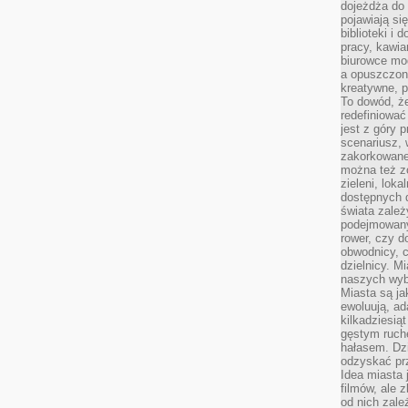
dojeżdża do 
pojawiają si
biblioteki i 
pracy, kawia
biurowce mo
a opuszczon
kreatywne, p
To dowód, że
redefiniować
jest z góry 
scenariusz, 
zakorkowane,
można też zo
zieleni, loka
dostępnych d
świata zależ
podejmowany
rower, czy d
obwodnicy, c
dzielnicy. Mi
naszych wyb
Miasta są ja
ewoluują, a
kilkadziesią
gęstym ruch
hałasem. Dzi
odzyskać prz
Idea miasta j
filmów, ale 
od nich zależ