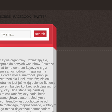
SCRIBE
FACEBOOK
TWITTER
k żywe organizmy: rozrastają się,
daptują do nowych warunków. Jeszcze
t lat temu centrum kojarzyło się z
em samochodowym, spalinami i
ś coraz więcej metropolii próbuje
estrzeń dla ludzi, rowerów, zieleni.
utra nie jest już wizją science fiction z
zbiorem bardzo konkretnych działań. To
y, czy ulice staną się bardziej
la mieszkańców, czy nadal będą
wane głównie autom. Jednym z
ych trendów jest odchodzenie od
ta rozlanego, rozproszonego, w którym
ego trzeba dojeżdżać samochodem.