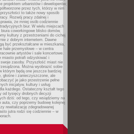
e projektem urbanistów i deweloperów;
ółtworzone przez tych, którzy w nim
 przyszłości to także nowy sposób
racy. Rozwój pracy zdalnej i
prawia, że mniej osób codziennie
tradycyjnych biur. W wielu miejscach
ę biura coworkingowe blisko domów,
domy kultury z przestrzeniami do cichej
rnie z dobrym internetem. Dawne
gą być przekształcane w mieszkania,
e hale przemysłowe – w centra
racownie artystów i sale koncertowe.
 miasto potrafi odzyskiwać i
 swoje zasoby. Przyszłość miast nie
przesądzona. Można wyobrazić sobie
w którym będą one jeszcze bardziej
 głośne i zanieczyszczone, ale
baczyć je jako przestrzenie pełne
lnych inicjatyw, kultury i usług
la każdego. Ostateczny kształt tego
y od tysięcy drobnych decyzji
ch dziś: od tego, czy wsiądziemy na
o auta, czy poprzemy budowę kolejnej
zy rewitalizację zdegradowanej
asto jutra rodzi się codziennie – w
orach.