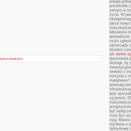
polega jedna
przesłoniła 
samym w sob
życia. W pe
inteligentne
także nowyc
mieszkańcam
laboratoria 
prowadzone o
może zgłosić
samorządy z
dziedzin zew
jak
serwis s
planowania p
NIERUCHOMOŚCI
ekologii, by
inwestycyjne
również z tr
korzysta z n
marginesie? 
powstają tam
infrastruktur
były uprzywi
są proste. Dl
mieszkańców
przejrzystoś
być wyłączni
musi być wsp
żyją. Miasto
myślenia o p
hybrydowej s