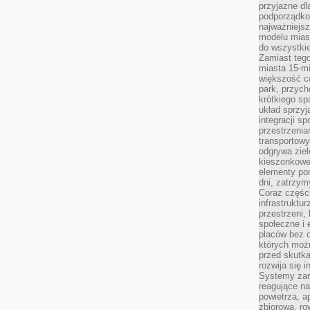
przyjazne d
podporządko
najważniejsz
modelu mias
do wszystki
Zamiast tego
miasta 15-m
większość c
park, przych
krótkiego sp
układ sprzyj
integracji sp
przestrzenia
transportowy
odgrywa ziel
kieszonkowe,
elementy po
dni, zatrzy
Coraz części
infrastruktur
przestrzeni,
społeczne i
placów bez c
których możn
przed skutk
rozwija się i
Systemy zar
reagujące na
powietrza, a
zbiorową, ro