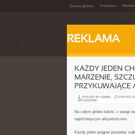
Archiwum
Mediol
Strona główna
REKLAMA
KAŻDY JEDEN CH
MARZENIE, SZCZ
PRZYKUWAJĄCE 
POSTED BY ADMIN
POSTED ON 
WYŁĄCZONA
Na całym globie ludzie, z uwagi n
najróżniejszym aktywnościom
Każdy jeden pragnie posiadać cia