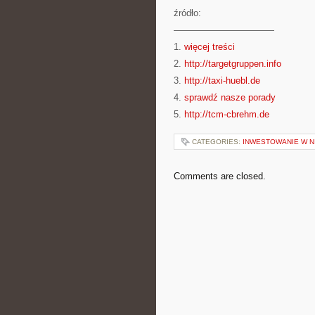
źródło:
———————————
1.
więcej treści
2.
http://targetgruppen.info
3.
http://taxi-huebl.de
4.
sprawdź nasze porady
5.
http://tcm-cbrehm.de
CATEGORIES:
INWESTOWANIE W 
Comments are closed.