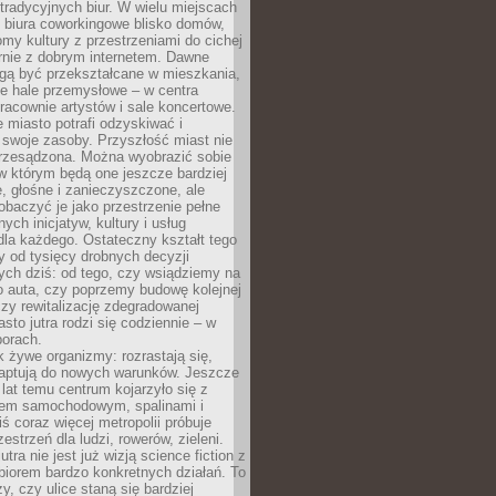
tradycyjnych biur. W wielu miejscach
ę biura coworkingowe blisko domów,
domy kultury z przestrzeniami do cichej
rnie z dobrym internetem. Dawne
gą być przekształcane w mieszkania,
e hale przemysłowe – w centra
racownie artystów i sale koncertowe.
 miasto potrafi odzyskiwać i
 swoje zasoby. Przyszłość miast nie
przesądzona. Można wyobrazić sobie
w którym będą one jeszcze bardziej
 głośne i zanieczyszczone, ale
baczyć je jako przestrzenie pełne
lnych inicjatyw, kultury i usług
la każdego. Ostateczny kształt tego
y od tysięcy drobnych decyzji
ch dziś: od tego, czy wsiądziemy na
o auta, czy poprzemy budowę kolejnej
zy rewitalizację zdegradowanej
asto jutra rodzi się codziennie – w
orach.
k żywe organizmy: rozrastają się,
daptują do nowych warunków. Jeszcze
t lat temu centrum kojarzyło się z
em samochodowym, spalinami i
ś coraz więcej metropolii próbuje
estrzeń dla ludzi, rowerów, zieleni.
utra nie jest już wizją science fiction z
zbiorem bardzo konkretnych działań. To
y, czy ulice staną się bardziej