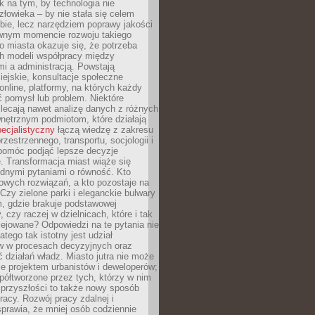
k na tym, by technologia nie
człowieka – by nie stała się celem
ie, lecz narzędziem poprawy jakości
wnym momencie rozwoju takiego
go miasta okazuje się, że potrzeba
h modeli współpracy między
i a administracją. Powstają
miejskie, konsultacje społeczne
nline, platformy, na których każdy
 pomysł lub problem. Niektóre
lecają nawet analizę danych z różnych
nętrznym podmiotom, które działają
pecjalistyczny
łączą wiedzę z zakresu
rzestrzennego, transportu, socjologii i
 pomóc podjąć lepsze decyzje
. Transformacja miast wiąże się
udnymi pytaniami o równość. Kto
owych rozwiązań, a kto pozostaje na
Czy zielone parki i eleganckie bulwary
, gdzie brakuje podstawowej
y, czy raczej w dzielnicach, które i tak
lejowane? Odpowiedzi na te pytania nie
atego tak istotny jest udział
 w procesach decyzyjnych oraz
ć działań władz. Miasto jutra nie może
e projektem urbanistów i deweloperów;
ółtworzone przez tych, którzy w nim
 przyszłości to także nowy sposób
racy. Rozwój pracy zdalnej i
prawia, że mniej osób codziennie