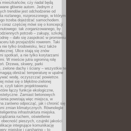
la mieszkańców, czy nadal będą
wane głównie autom. Jednym z
ych trendów jest odchodzenie od
ta rozlanego, rozproszonego, w którym
ego trzeba dojeżdżać samochodem.
 coraz częściej mówi się o koncepcji
inutowego: tak zorganizowanego, by
odziennych potrzeb – zakupy, szkołę,
odnię – dało się zaspokoić w promieniu
aceru lub przejażdżki rowerem. Taki
a nie tylko środowisku, lecz także
ołecznej. Ulice stają się znów
mi spotkań, a nie tylko korytarzami
mi. W mieście jutra ogromną rolę
eń. Drzewa, skwery, parki
 zielone dachy i ściany – wszystkie te
magają obniżać temperaturę w upalne
mywać wodę, oczyszczać powietrze.
ej mówi się o błękitno-zielonej
ze, czyli takim projektowaniu
 które łączy funkcje ekologiczne,
 estetyczne. Zamiast betonowych
ienia powstają więc miejsca, w
a zarówno odpocząć, jak i chronić się
ami zmian klimatycznych. Równolegle
nteligentna infrastruktura miejska.
ządzania ruchem, oświetlenie
 obecność pieszych, czujniki jakości
plikacje integrujące komunikację
wery miejskie i carsharing – to