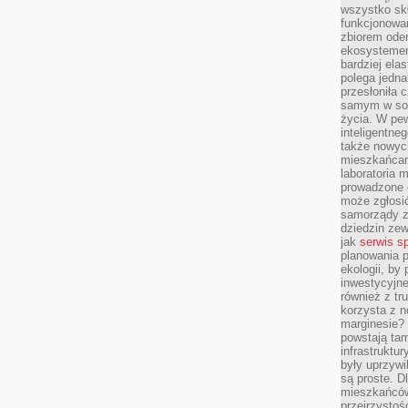
wszystko skł
funkcjonowan
zbiorem oder
ekosystemem
bardziej ela
polega jedna
przesłoniła 
samym w sob
życia. W pe
inteligentne
także nowyc
mieszkańcam
laboratoria 
prowadzone o
może zgłosić
samorządy z
dziedzin zew
jak
serwis s
planowania p
ekologii, by
inwestycyjne
również z tr
korzysta z n
marginesie? 
powstają tam
infrastruktur
były uprzywi
są proste. Dl
mieszkańców
przejrzystoś