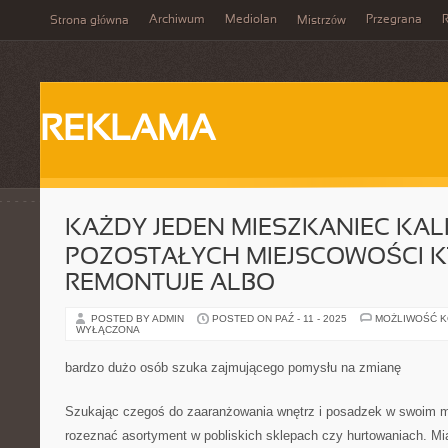
Archiwum
Mediolan
Przegrana
Strona główna
Mistrzów
REKLAMA
KAŻDY JEDEN MIESZKANIEC KALIS
POZOSTAŁYCH MIEJSCOWOŚCI 
REMONTUJE ALBO
POSTED BY ADMIN
POSTED ON PAŹ - 11 - 2025
MOŻLIWOŚĆ 
WYŁĄCZONA
bardzo dużo osób szuka zajmującego pomysłu na zmianę
Szukając czegoś do zaaranżowania wnętrz i posadzek w swoim m
rozeznać asortyment w pobliskich sklepach czy hurtowaniach. Mia