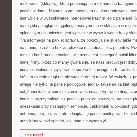
możliwości (sklepów), które proponują nam różnorodne kategorie
podłóg w domu. Najprostszym sposobem na skonfrontowanie towa
jest wbicie w wyszukiwarce internetowej frazy sklep z panelami K
na szybki przegląd osiągalnego asortymentu w sklepach w regioni
opłacalnym posunięciem jest wpisanie w wyszukiwarce frazy sklep
Transformacja na parkiet sprawia, że pokazują się sklepy jakie m
na stanie, przez co bez wątpliwości mają dużą ilość petentów. P
rodzaju bądź modelu podłogi, wskazane jest zasięgnąć opinii klien
danej firmy, przez co mamy gwarancję, że nasz produkt jest dob
budynek wolnostojący powinno się zwrócić uwagę na to, co kład
krótkim okresie drugi raz nie wracać do tej roboty. W związku z
uwagę nie tylko na panele podłogowe, jednak także na parkiet bąd
natężenia ludzi w pomieszczeniu w przeciągu typowego dnia, cza
bardziej wytrzymałego niż panele, przez co oszczędzimy sobie pi
mieszkaniu przy następnym remoncie. Jakkolwiek w pokojach gd
ustronną aurę, bez zarzutu odnajdą się panele podłogowe. Dzięki
urządzimy w taki sposób, jaki nam się wymarzył.
1.
spis tresci