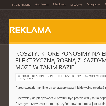
Archiwum
Mediolan
Przegrana
Strona główna
Mistrzów
REKLAMA
KOSZTY, KTÓRE PONOSIMY NA E
ELEKTRYCZNĄ ROSNĄ Z KAŻDYM 
MOŻE W TAKIM RAZIE
POSTED BY ADMIN
POSTED ON PAŹ - 12 - 2025
MOŻLIWOŚĆ 
WYŁĄCZONA
Przeprowadzki familijne są to przeprowadzki jakie wolno spotkać 
Pracownicy do przeprowadzki powinni być przede wszystkim odpor
Poza tym przeważnie są to mężczyźni, bowiem istotna jest tu sił