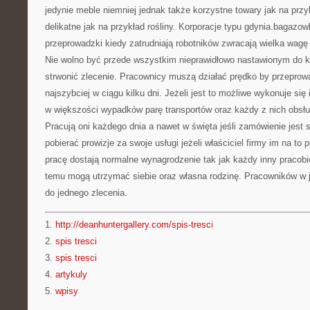
jedynie meble niemniej jednak także korzystne towary jak na prz
delikatne jak na przykład rośliny. Korporacje typu gdynia.bagazo
przeprowadzki kiedy zatrudniają robotników zwracają wielka wagę n
Nie wolno być przede wszystkim nieprawidłowo nastawionym do 
strwonić zlecenie. Pracownicy muszą działać prędko by przepro
najszybciej w ciągu kilku dni. Jeżeli jest to możliwe wykonuje się
w większości wypadków parę transportów oraz każdy z nich obsług
Pracują oni każdego dnia a nawet w święta jeśli zamówienie jest 
pobierać prowizje za swoje usługi jeżeli właściciel firmy im na to
pracę dostają normalne wynagrodzenie tak jak każdy inny pracobio
temu mogą utrzymać siebie oraz własna rodzinę. Pracowników w je
do jednego zlecenia.
1.
http://deanhuntergallery.com/spis-tresci
2.
spis tresci
3.
spis tresci
4.
artykuly
5.
wpisy