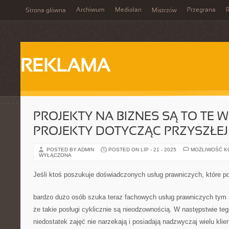
Archiwum
Mediolan
Przegrana
Strona główna
Mistrzów
REKLAMA
PROJEKTY NA BIZNES SĄ TO TE 
PROJEKTY DOTYCZĄC PRZYSZŁEJ
POSTED BY ADMIN
POSTED ON LIP - 21 - 2025
MOŻLIWOŚĆ 
WYŁĄCZONA
Jeśli ktoś poszukuje doświadczonych usług prawniczych, które 
bardzo dużo osób szuka teraz fachowych usług prawniczych tym
że takie posługi cyklicznie są nieodzownością. W następstwie teg
niedostatek zajęć nie narzekają i posiadają nadzwyczaj wielu kli