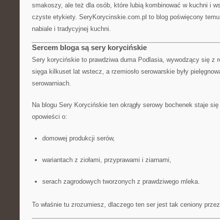
smakoszy, ale też dla osób, które lubią kombinować w kuchni i ws
czyste etykiety. SeryKorycinskie.com.pl to blog poświęcony temu
nabiale i tradycyjnej kuchni.
Sercem bloga są sery korycińskie
Sery korycińskie to prawdziwa duma Podlasia, wywodzący się z re
sięga kilkuset lat wstecz, a rzemiosło serowarskie były pielęgn
serowarniach.
Na blogu Sery Korycińskie ten okrągły serowy bochenek staje si
opowieści o:
domowej produkcji serów,
wariantach z ziołami, przyprawami i ziarnami,
serach zagrodowych tworzonych z prawdziwego mleka.
To właśnie tu zrozumiesz, dlaczego ten ser jest tak ceniony prz