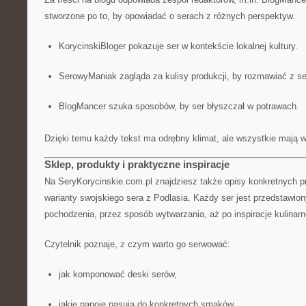
stworzone po to, by opowiadać o serach z różnych perspektyw.
KorycinskiBloger pokazuje ser w kontekście lokalnej kultury.
SerowyManiak zagląda za kulisy produkcji, by rozmawiać z s
BlogMancer szuka sposobów, by ser błyszczał w potrawach.
Dzięki temu każdy tekst ma odrębny klimat, ale wszystkie mają 
Sklep, produkty i praktyczne inspiracje
Na SeryKorycinskie.com.pl znajdziesz także opisy konkretnych pr
warianty swojskiego sera z Podlasia. Każdy ser jest przedstawio
pochodzenia, przez sposób wytwarzania, aż po inspiracje kulinarn
Czytelnik poznaje, z czym warto go serwować:
jak komponować deski serów,
jakie napoje pasują do konkretnych smaków,