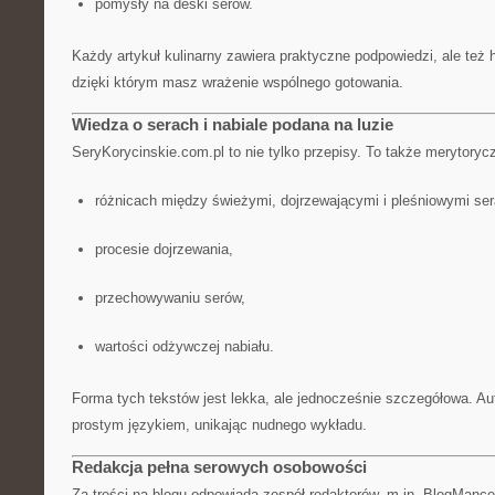
pomysły na deski serów.
Każdy artykuł kulinarny zawiera praktyczne podpowiedzi, ale też h
dzięki którym masz wrażenie wspólnego gotowania.
Wiedza o serach i nabiale podana na luzie
SeryKorycinskie.com.pl to nie tylko przepisy. To także merytorycz
różnicach między świeżymi, dojrzewającymi i pleśniowymi ser
procesie dojrzewania,
przechowywaniu serów,
wartości odżywczej nabiału.
Forma tych tekstów jest lekka, ale jednocześnie szczegółowa. Au
prostym językiem, unikając nudnego wykładu.
Redakcja pełna serowych osobowości
Za treści na blogu odpowiada zespół redaktorów, m.in. BlogMance