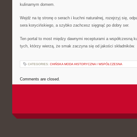
kulinarnym domem.
Wejdź na tę stronę o serach i kuchni naturalnej, rozejrzyj się, od
sera korycińskiego, a szybko zachcesz sięgnąć po dobry ser.
Ten portal to most między dawnymi recepturami a współczesną ku
tych, którzy wierzą, że smak zaczyna się od jakości składników.
CATEGORIES:
CHIŃSKA MODA HISTORYCZNA I WSPÓŁCZESNA
Comments are closed.