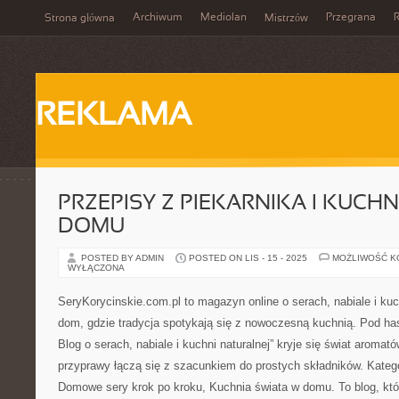
Archiwum
Mediolan
Przegrana
Strona główna
Mistrzów
REKLAMA
PRZEPISY Z PIEKARNIKA I KUCH
DOMU
POSTED BY ADMIN
POSTED ON LIS - 15 - 2025
MOŻLIWOŚĆ 
WYŁĄCZONA
SeryKorycinskie.com.pl to magazyn online o serach, nabiale i kuch
dom, gdzie tradycja spotykają się z nowoczesną kuchnią. Pod has
Blog o serach, nabiale i kuchni naturalnej” kryje się świat aromató
przyprawy łączą się z szacunkiem do prostych składników. Katego
Domowe sery krok po kroku, Kuchnia świata w domu. To blog, któ