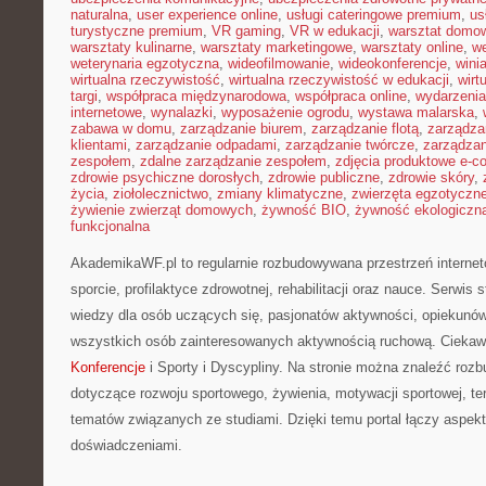
naturalna
,
user experience online
,
usługi cateringowe premium
,
us
turystyczne premium
,
VR gaming
,
VR w edukacji
,
warsztat domo
warsztaty kulinarne
,
warsztaty marketingowe
,
warsztaty online
,
w
weterynaria egzotyczna
,
wideofilmowanie
,
wideokonferencje
,
wini
wirtualna rzeczywistość
,
wirtualna rzeczywistość w edukacji
,
wirt
targi
,
współpraca międzynarodowa
,
współpraca online
,
wydarzenia
internetowe
,
wynalazki
,
wyposażenie ogrodu
,
wystawa malarska
,
zabawa w domu
,
zarządzanie biurem
,
zarządzanie flotą
,
zarządza
klientami
,
zarządzanie odpadami
,
zarządzanie twórcze
,
zarządzan
zespołem
,
zdalne zarządzanie zespołem
,
zdjęcia produktowe e-
zdrowie psychiczne dorosłych
,
zdrowie publiczne
,
zdrowie skóry
,
życia
,
ziołolecznictwo
,
zmiany klimatyczne
,
zwierzęta egzotyczn
żywienie zwierząt domowych
,
żywność BIO
,
żywność ekologiczna
funkcjonalna
AkademikaWF.pl to regularnie rozbudowywana przestrzeń interneto
sporcie, profilaktyce zdrowotnej, rehabilitacji oraz nauce. Serwi
wiedzy dla osób uczących się, pasjonatów aktywności, opiekunó
wszystkich osób zainteresowanych aktywnością ruchową. Ciekaw
Konferencje
i Sporty i Dyscypliny. Na stronie można znaleźć roz
dotyczące rozwoju sportowego, żywienia, motywacji sportowej, ter
tematów związanych ze studiami. Dzięki temu portal łączy aspek
doświadczeniami.