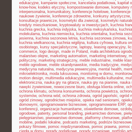
edukacyjne
,
kampanie społeczne
,
kancelaria podatkowa
,
kapitał 
know-how
,
kodeks etyczny
,
kompostowanie domowe
,
komputery 
interpersonalna
,
komunikatory
,
konferencje hotelowe
,
konferencje 
naukowe żywienie
,
konferencje zdrowotne
,
konkursy artystyczne
konsultacje prawnicze
,
kosmetyki dla zwierząt
,
kosmetyki natural
kredyty mieszkaniowe
,
kryptowaluty w inwestycjach
,
kuchnia fra
kuchnia grecka
,
kuchnia indyjska
,
kuchnia meksykańska
,
kuchni
molekularna
,
kuchnia niemiecka
,
kuchnia orientalna
,
kuchnia sez
jesienna
,
kuchnia sezonowa letnia
,
kuchnia sezonowa zimowa
,
ku
kuchnia wielkanocna
,
kuchnia wigilijna
,
kultura cyfrowa
,
kultura on
osobistego
,
kursy specjalistyczne
,
laptopy
,
leasing operacyjny
,
li
commerce
,
logo design
,
made in Poland
,
mała architektura ogrod
malarstwo olejne
,
marketing automation
,
marketing internetowy
,
m
polityczny
,
marketing strategiczny
,
meble industrialne
,
meble kla
meble ogrodowe
,
meble skandynawskie
,
media tradycyjne
,
medyc
medycyna naturalna
,
medycyna prewencyjna
,
mental health
,
ment
mikroelektronika
,
moda luksusowa
,
monitoring w domu
,
monitoro
motion design
,
multimedia edukacyjne
,
multimedia kulturalne
,
mul
elektroniczna
,
nauka gry na gitarze
,
nauka gry na pianinie
,
nauka 
nawyki żywieniowe
,
nowoczesne biuro
,
obsługa klienta online
,
oc
ochrona klimatu
,
ochrona konsumenta
,
ochrona powietrza
,
ochron
systemów
,
ochrona wód
,
ochrona zdrowia
,
ogród japoński
,
ogród 
ogród zimowy
,
ogrodnictwo miejskie
,
opieka nad seniorami
,
opiek
domowymi
,
oprogramowanie biznesowe
,
oprogramowanie ERP
,
op
konferencji
,
organizacje humanitarne
,
oświetlenie domowe
,
ozdob
ogrodowe
,
patenty
,
personal branding
,
piekarnictwo domowe
,
piel
pielęgniarstwo
,
piwowarstwo domowe
,
platformy chmurowe
,
platf
mobilne
,
podatki lokalne
,
podcasts marketing
,
podróże biznesowe
pokazy filmowe
,
pomoc międzynarodowa
,
pomoc prawna
,
pomoc 
ciepła w domu
,
porady podatkowe
,
porady rozwojowe
,
portfolio ar