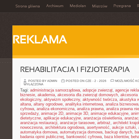
Archiwum
Mediolan
Przegrana
Strona główna
Mistrzów
REKLAMA
REHABILITACJA I FIZJOTERAPIA
POSTED BY ADMIN
POSTED ON CZE - 2 - 2026
MOŻLIWOŚĆ K
WYŁĄCZONA
Tagi:
administracja samorządowa
,
adopcje zwierząt
,
agencje rek
biznesie
,
akademia
,
akcesoria dla zwierząt domowych
,
akcesoria
ekologiczny
,
aktywizm społeczny
,
aktywność twórcza
,
akustyka 
altana
,
altany ogrodowe
,
analityka internetowa
,
analiza biznesowa
cyfrowa
,
analiza ekonomiczna
,
analiza prawna
,
analiza prawna ni
sprzedaży
,
animacje 2D
,
animacje 3D
,
animacje edukacyjne
,
anim
dietetyczne
,
aplikacje edukacyjne
,
aranżacja oświetlenia
,
aranżacj
aranżacja restauracji
,
aranżacje tarasowe
,
arbitraż
,
architekt kraj
nowoczesna
,
architektura ogrodowa
,
asertywność
,
aukcje sztuki
,
automatyka domowa
,
automatyzacja domowa
,
backup danych
,
ba
badania opinii publicznej
,
bankowość cyfrowa
,
baza klientów
,
beha