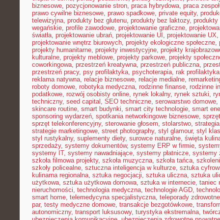
biznesowe
,
pozycjonowanie stron
,
praca hybrydowa
,
praca zespoł
prawo cywilne biznesowe
,
prawo spadkowe
,
private equity
,
produk
telewizyjna
,
produkty bez glutenu
,
produkty bez laktozy
,
produkty 
wegańskie
,
profile zawodowe
,
projektowanie graficzne
,
projektowa
światła
,
projektowanie ubrań
,
projektowanie UI
,
projektowanie UX
projektowanie wnętrz biurowych
,
projekty ekologiczne społeczne
,
projekty humanitarne
,
projekty inwestycyjne
,
projekty krajobrazow
kulturalne
,
projekty meblowe
,
projekty parkowe
,
projekty społecz
coworkingowa
,
przestrzeń kreatywna
,
przestrzeń publiczna
,
przes
przestrzeń pracy
,
psy profilaktyka
,
psychoterapia
,
rak profilaktyka
reklama natywna
,
relacje biznesowe
,
relacje medialne
,
remarketin
roboty domowe
,
robotyka medyczna
,
rodzinne finanse
,
rodzinne i
podatkowe
,
rozwój osobisty online
,
rynek lokalny
,
rynek sztuki
,
ry
techniczny
,
seed capital
,
SEO techniczne
,
serowarstwo domowe
,
skincare routine
,
smart budynki
,
smart city technologie
,
smart ene
sponsoring wydarzeń
,
spotkania networkingowe biznesowe
,
sprzę
sprzęt telekonferencyjny
,
sterowanie głosem
,
stolarstwo
,
strategi
strategie marketingowe
,
street photography
,
styl glamour
,
styl kla
styl rustykalny
,
suplementy diety
,
surowce naturalne
,
święta kulin
sprzedaży
,
systemy dokumentów
,
systemy ERP w firmie
,
system
systemy IT
,
systemy nawadniające
,
systemy płatnicze
,
systemy 
szkoła filmowa projekty
,
szkoła muzyczna
,
szkoła tańca
,
szkoleni
szkoły policealne
,
sztuczna inteligencja w kulturze
,
sztuka cyfrow
kulinarna regionalna
,
sztuka negocjacji
,
sztuka uliczna
,
sztuka ul
użytkowa
,
sztuka użytkowa domowa
,
sztuka w internecie
,
taniec
nieruchomości
,
technologia medyczna
,
technologie AGD
,
technol
smart home
,
telemedycyna specjalistyczna
,
teleporady zdrowotne
par
,
testy medyczne domowe
,
transakcje bezgotówkowe
,
transfo
autonomiczny
,
transport luksusowy
,
turystyka ekstremalna
,
twórc
ubezpieczenia komunikacyjne
,
ubezpieczenia zdrowotne prywatn