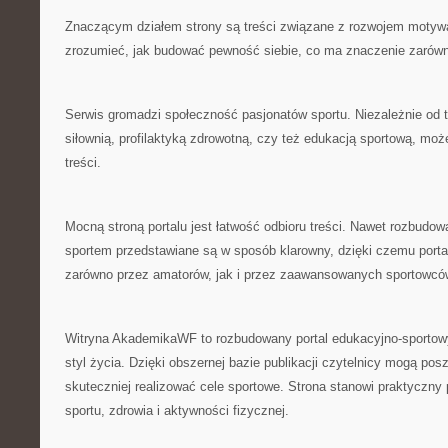
Znaczącym działem strony są treści związane z rozwojem motywa
zrozumieć, jak budować pewność siebie, co ma znaczenie zarówn
Serwis gromadzi społeczność pasjonatów sportu. Niezależnie od te
siłownią, profilaktyką zdrowotną, czy też edukacją sportową, moż
treści.
Mocną stroną portalu jest łatwość odbioru treści. Nawet rozbudo
sportem przedstawiane są w sposób klarowny, dzięki czemu port
zarówno przez amatorów, jak i przez zaawansowanych sportowcó
Witryna AkademikaWF to rozbudowany portal edukacyjno-sportowy
styl życia. Dzięki obszernej bazie publikacji czytelnicy mogą pos
skuteczniej realizować cele sportowe. Strona stanowi praktyczny
sportu, zdrowia i aktywności fizycznej.