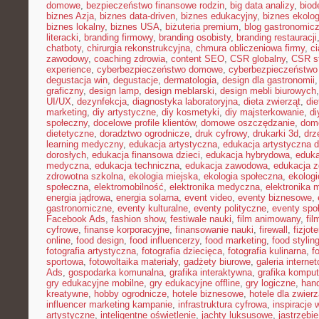
domowe
,
bezpieczeństwo finansowe rodzin
,
big data analizy
,
biod
biznes Azja
,
biznes data-driven
,
biznes edukacyjny
,
biznes ekolo
biznes lokalny
,
biznes USA
,
biżuteria premium
,
blog gastronomic
literacki
,
branding firmowy
,
branding osobisty
,
branding restauracji
chatboty
,
chirurgia rekonstrukcyjna
,
chmura obliczeniowa firmy
,
c
zawodowy
,
coaching zdrowia
,
content SEO
,
CSR globalny
,
CSR st
experience
,
cyberbezpieczeństwo domowe
,
cyberbezpieczeństwo
degustacja win
,
degustacje
,
dermatologia
,
design dla gastronomii
graficzny
,
design lamp
,
design meblarski
,
design mebli biurowych
UI/UX
,
dezynfekcja
,
diagnostyka laboratoryjna
,
dieta zwierząt
,
di
marketing
,
diy artystyczne
,
diy kosmetyki
,
diy majsterkowanie
,
di
społeczny
,
docelowe profile klientów
,
domowe oszczędzanie
,
dom
dietetyczne
,
doradztwo ogrodnicze
,
druk cyfrowy
,
drukarki 3d
,
drz
learning medyczny
,
edukacja artystyczna
,
edukacja artystyczna d
dorosłych
,
edukacja finansowa dzieci
,
edukacja hybrydowa
,
eduka
medyczna
,
edukacja techniczna
,
edukacja zawodowa
,
edukacja z
zdrowotna szkolna
,
ekologia miejska
,
ekologia społeczna
,
ekolog
społeczna
,
elektromobilność
,
elektronika medyczna
,
elektronika 
energia jądrowa
,
energia solarna
,
event video
,
eventy biznesowe
,
gastronomiczne
,
eventy kulturalne
,
eventy polityczne
,
eventy spo
Facebook Ads
,
fashion show
,
festiwale nauki
,
film animowany
,
fi
cyfrowe
,
finanse korporacyjne
,
finansowanie nauki
,
firewall
,
fizjot
online
,
food design
,
food influencerzy
,
food marketing
,
food stylin
fotografia artystyczna
,
fotografia dziecięca
,
fotografia kulinarna
,
f
sportowa
,
fotowoltaika materiały
,
gadżety biurowe
,
galeria interne
Ads
,
gospodarka komunalna
,
grafika interaktywna
,
grafika kompu
gry edukacyjne mobilne
,
gry edukacyjne offline
,
gry logiczne
,
han
kreatywne
,
hobby ogrodnicze
,
hotele biznesowe
,
hotele dla zwierz
influencer marketing kampanie
,
infrastruktura cyfrowa
,
inspiracje 
artystyczne
,
inteligentne oświetlenie
,
jachty luksusowe
,
jastrzębi