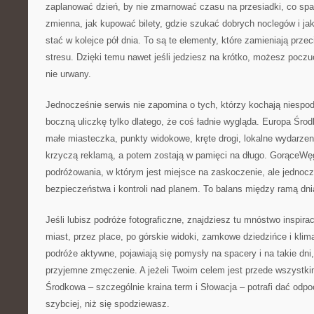
zaplanować dzień, by nie zmarnować czasu na przesiadki, co sp
zmienna, jak kupować bilety, gdzie szukać dobrych noclegów i jak
stać w kolejce pół dnia. To są te elementy, które zamieniają prze
stresu. Dzięki temu nawet jeśli jedziesz na krótko, możesz poczuć
nie urwany.
Jednocześnie serwis nie zapomina o tych, którzy kochają niespodz
boczną uliczkę tylko dlatego, że coś ładnie wygląda. Europa Śr
małe miasteczka, punkty widokowe, kręte drogi, lokalne wydarzeni
krzyczą reklamą, a potem zostają w pamięci na długo. GorąceWęg
podróżowania, w którym jest miejsce na zaskoczenie, ale jednocz
bezpieczeństwa i kontroli nad planem. To balans między ramą dni
Jeśli lubisz podróże fotograficzne, znajdziesz tu mnóstwo inspira
miast, przez place, po górskie widoki, zamkowe dziedzińce i klima
podróże aktywne, pojawiają się pomysły na spacery i na takie dni
przyjemne zmęczenie. A jeżeli Twoim celem jest przede wszystki
Środkowa – szczególnie kraina term i Słowacja – potrafi dać odpo
szybciej, niż się spodziewasz.