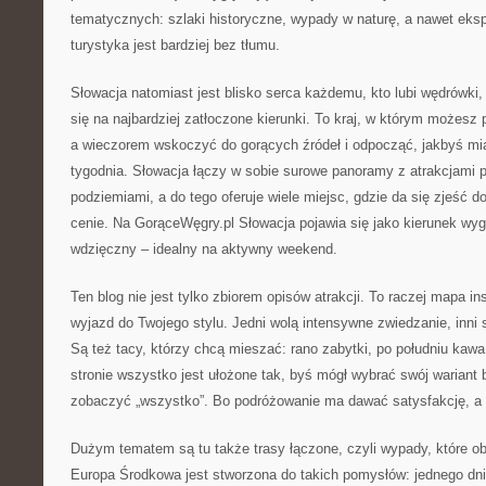
tematycznych: szlaki historyczne, wypady w naturę, a nawet eksp
turystyka jest bardziej bez tłumu.
Słowacja natomiast jest blisko serca każdemu, kto lubi wędrówki,
się na najbardziej zatłoczone kierunki. To kraj, w którym możesz 
a wieczorem wskoczyć do gorących źródeł i odpocząć, jakbyś mi
tygodnia. Słowacja łączy w sobie surowe panoramy z atrakcjami p
podziemiami, a do tego oferuje wiele miejsc, gdzie da się zjeść d
cenie. Na GorąceWęgry.pl Słowacja pojawia się jako kierunek wyg
wdzięczny – idealny na aktywny weekend.
Ten blog nie jest tylko zbiorem opisów atrakcji. To raczej mapa in
wyjazd do Twojego stylu. Jedni wolą intensywne zwiedzanie, inni
Są też tacy, którzy chcą mieszać: rano zabytki, po południu kaw
stronie wszystko jest ułożone tak, byś mógł wybrać swój wariant
zobaczyć „wszystko”. Bo podróżowanie ma dawać satysfakcję, a n
Dużym tematem są tu także trasy łączone, czyli wypady, które obe
Europa Środkowa jest stworzona do takich pomysłów: jednego dni