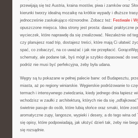
przewijają się też Austria, kraina mostów, piwa i zamków oraz Sło
kierunki tworzy idealną mozaikę na krótkie wypady i dłuższe trasy
jednocześnie zaskakująco różnorodne. Zobacz też:
Festiwale i W
opuszczone miejsca. Idea strony jest prosta: dawać praktyczne p
wycieczek, które naprawdę da się zrealizować. Niezależnie od teg
czy planujesz road trip, dostajesz treści, które mają Ci ułatwić ży
spać, co zobaczyć, na co uważać i jak nie przepłacić. GorąceWę
schematy, ale podane tak, byś mógł je szybko dopasować do sw
podróż nie musi być perfekcyjna, żeby była udana.
Węgry są tu pokazane w pełnej palecie barw: od Budapesztu, prz
miasta, aż po regiony winiarskie. Węgierskie podróżowanie to cz
termach i intensywnego zwiedzania, kiedy jednego dnia łapiesz wi
wchodzisz w zaułki z architekturą, których nie da się „odfajkować
świetnie pasuje do osób, które lubią słońce oraz smaki, które zost
aromatyczne zupy, langosze, wypieki i desery, a do tego wina od T
się opisy, które podpowiadają, jak ułożyć dzień tak, żeby nie bie
się rozsądnie.