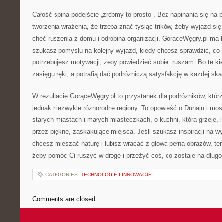
Całość spina podejście „zróbmy to prosto”. Bez napinania się na 
tworzenia wrażenia, że trzeba znać tysiąc trików, żeby wyjazd si
chęć ruszenia z domu i odrobina organizacji. GorąceWęgry.pl ma
szukasz pomysłu na kolejny wyjazd, kiedy chcesz sprawdzić, co 
potrzebujesz motywacji, żeby powiedzieć sobie: ruszam. Bo te ki
zasięgu ręki, a potrafią dać podróżniczą satysfakcję w każdej skal
W rezultacie GorąceWęgry.pl to przystanek dla podróżników, którz
jednak niezwykle różnorodne regiony. To opowieść o Dunaju i mos
starych miastach i małych miasteczkach, o kuchni, która grzeje, i
przez piękne, zaskakujące miejsca. Jeśli szukasz inspiracji na 
chcesz mieszać naturę i lubisz wracać z głową pełną obrazów, ten 
żeby pomóc Ci ruszyć w drogę i przeżyć coś, co zostaje na długo
CATEGORIES:
TECHNOLOGIE I INNOWACJE
Comments are closed.