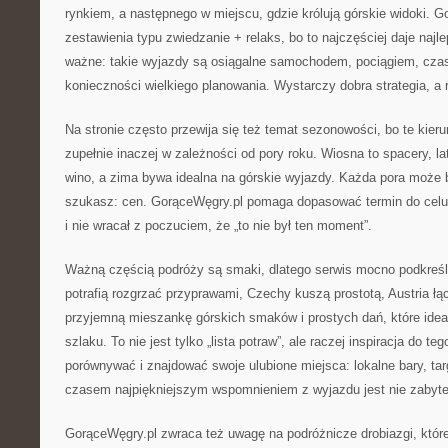
rynkiem, a następnego w miejscu, gdzie królują górskie widoki. G
zestawienia typu zwiedzanie + relaks, bo to najczęściej daje najl
ważne: takie wyjazdy są osiągalne samochodem, pociągiem, cz
konieczności wielkiego planowania. Wystarczy dobra strategia, a
Na stronie często przewija się też temat sezonowości, bo te kieru
zupełnie inaczej w zależności od pory roku. Wiosna to spacery, lat
wino, a zima bywa idealna na górskie wyjazdy. Każda pora może b
szukasz: cen. GorąceWęgry.pl pomaga dopasować termin do celu,
i nie wracał z poczuciem, że „to nie był ten moment”.
Ważną częścią podróży są smaki, dlatego serwis mocno podkreśl
potrafią rozgrzać przyprawami, Czechy kuszą prostotą, Austria łą
przyjemną mieszankę górskich smaków i prostych dań, które ideal
szlaku. To nie jest tylko „lista potraw”, ale raczej inspiracja do t
porównywać i znajdować swoje ulubione miejsca: lokalne bary, targ
czasem najpiękniejszym wspomnieniem z wyjazdu jest nie zabyte
GorąceWęgry.pl zwraca też uwagę na podróżnicze drobiazgi, które 