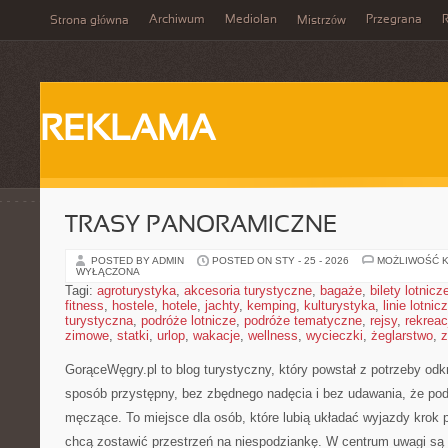
Archiwum
Mediolan
Przegrana
Strona główna
Mistrzów
REKLAMA
TRASY PANORAMICZNE
POSTED BY ADMIN
POSTED ON STY - 25 - 2026
MOŻLIWOŚĆ 
WYŁĄCZONA
Tagi:
agroturystyka
,
akcesoria turystyczne
,
bagaże
,
bilety lotnicz
fitness
,
hostele
,
hotele
,
jachty
,
kemping
,
kulturystyka
,
linie lotnic
turystyczna
,
podróże lotnicze
,
podróże tematyczne
,
rejsy
,
rekreac
zimowe
,
statki
,
urlop
,
wakacje
,
wellness
,
wycieczki
,
żeglarstwo
,
z
GorąceWęgry.pl to blog turystyczny, który powstał z potrzeby od
sposób przystępny, bez zbędnego nadęcia i bez udawania, że po
męczące. To miejsce dla osób, które lubią układać wyjazdy krok 
chcą zostawić przestrzeń na niespodziankę. W centrum uwagi są 