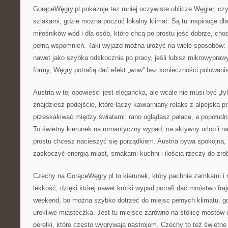
GorąceWęgry.pl pokazuje też mniej oczywiste oblicze Węgier, cz
szlakami, gdzie można poczuć lokalny klimat. Są tu inspiracje dla 
miłośników wód i dla osób, które chcą po prostu jeść dobrze, cho
pełną wspomnień. Taki wyjazd można ułożyć na wiele sposobów: z
nawet jako szybka odskocznia po pracy, jeśli lubisz mikrowypraw
formy, Węgry potrafią dać efekt „wow” bez konieczności polowania
Austria w tej opowieści jest elegancka, ale wcale nie musi być „ty
znajdziesz podejście, które łączy kawiarniany relaks z alpejską p
przeskakiwać między światami: rano oglądasz pałace, a popołudn
To świetny kierunek na romantyczny wypad, na aktywny urlop i n
prostu chcesz nacieszyć się porządkiem. Austria bywa spokojna, a
zaskoczyć energią miast, smakami kuchni i ilością rzeczy do zrob
Czechy na GorąceWęgry.pl to kierunek, który pachnie zamkami i 
lekkość, dzięki której nawet krótki wypad potrafi dać mnóstwo fra
weekend, bo można szybko dotrzeć do miejsc pełnych klimatu, gdz
urokliwe miasteczka. Jest tu miejsce zarówno na stolicę mostów i
perełki, które często wygrywają nastrojem. Czechy to też świetne