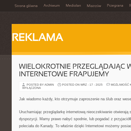
Archiwum
Mediolan
Przegrana
Strona główna
Mistrzów
REKLAMA
WIELOKROTNIE PRZEGLĄDAJĄC 
INTERNETOWE FRAPUJEMY
POSTED BY ADMIN
POSTED ON WRZ - 17 - 2025
MOŻLIWOŚĆ 
WYŁĄCZONA
Jak wiadomo każdy, kto otrzymuje zaproszenie na ślub oraz wese
Uruchamiając przeglądarkę internetową nieoczekiwanie otwierają s
dyspozycji. Mamy prawo nabyć spodnie, lub pogadać z przyjaciółk
poleciała do Kanady. To właśnie dzięki Internetowi możemy posia