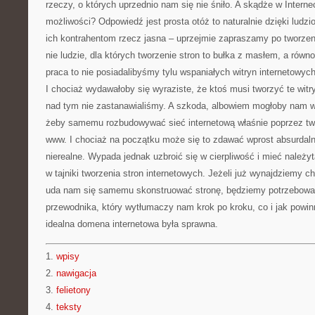
rzeczy, o których uprzednio nam się nie śniło. A skądże w Interne
możliwości? Odpowiedź jest prosta otóż to naturalnie dzięki ludz
ich kontrahentom rzecz jasna – uprzejmie zapraszamy po tworzen
nie ludzie, dla których tworzenie stron to bułka z masłem, a równ
praca to nie posiadalibyśmy tylu wspaniałych witryn internetowyc
I chociaż wydawałoby się wyraziste, że ktoś musi tworzyć te witr
nad tym nie zastanawialiśmy. A szkoda, albowiem mogłoby nam 
żeby samemu rozbudowywać sieć internetową właśnie poprzez two
www. I chociaż na początku może się to zdawać wprost absurdalne,
nierealne. Wypada jednak uzbroić się w cierpliwość i mieć należyt
w tajniki tworzenia stron internetowych. Jeżeli już wynajdziemy c
uda nam się samemu skonstruować stronę, będziemy potrzebowali 
przewodnika, który wytłumaczy nam krok po kroku, co i jak powin
idealna domena internetowa była sprawna.
1.
wpisy
2.
nawigacja
3.
felietony
4.
teksty