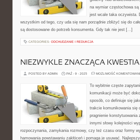
na wymiar częstochowa są 
jest wcale taka oczywista.
wszystkim od tego, czy uda się nam porządnie zbliżyć się do cał
są dostosowane do potrzeb konsumenta. Gdy tak nie jest […]
CATEGORIES:
ODCHUDZANIE I REDUKCJA
NIEZWYKLE ZNACZĄCA KWESTIA
POSTED BY ADMIN
PAŹ - 9 - 2025
MOŻLIWOŚĆ KOMENTOWAN
To wybitnie częste zapytan
komunikacji może być dok
sposób, co definiuje się j
trakcie komunikowania się c
pragnienie konstytuowania 
innymi słowy kolejności wy
rozpoczynania, zamykania rozmowy, czy też czasu oraz formy wy
hamowania powstawaniu zakłóceń i pomaga je usuwać. Najlepszy