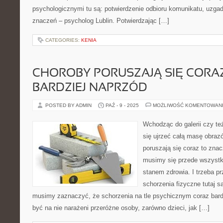
psychologicznymi tu są: potwierdzenie odbioru komunikatu, uzgadn
znaczeń – psycholog Lublin. Potwierdzając […]
CATEGORIES:
KENIA
CHOROBY PORUSZAJĄ SIĘ CORAZ
BARDZIEJ NAPRZÓD
POSTED BY ADMIN
PAŹ - 9 - 2025
MOŻLIWOŚĆ KOMENTOWAN
Wchodząc do galerii czy 
się ujrzeć całą masę obraz
poruszają się coraz to znac
musimy się przede wszyst
stanem zdrowia. I trzeba pr
schorzenia fizyczne tutaj s
musimy zaznaczyć, że schorzenia na tle psychicznym coraz bardzi
być na nie narażeni przeróżne osoby, zarówno dzieci, jak […]