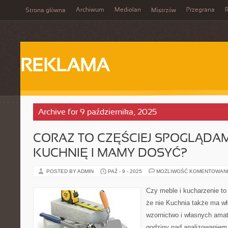
Archiwum
Mediolan
Przegrana
Strona główna
Mistrzów
REKLAMA
Archive for 9 października, 2025
CORAZ TO CZĘŚCIEJ SPOGLĄDA
KUCHNIĘ I MAMY DOSYĆ?
POSTED BY ADMIN
PAŹ - 9 - 2025
MOŻLIWOŚĆ KOMENTOWAN
Czy meble i kucharzenie to
że nie Kuchnia także ma w
wzornictwo i własnych amat
godziny nad analizowaniem