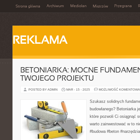
Archiwum
Mediolan
Przegrana
Strona główna
Mistrzów
REKLAMA
BETONIARKA: MOCNE FUNDAME
TWOJEGO PROJEKTU
POSTED BY ADMIN
MAR - 15 - 2025
MOŻLIWOŚĆ KOMENTOWA
Szukasz solidnych fundame
budowlanego? Betoniarka j
które pozwoli Ci osiągnąć 
warto zainwestować w to n
#budowa #beton #narzędzia